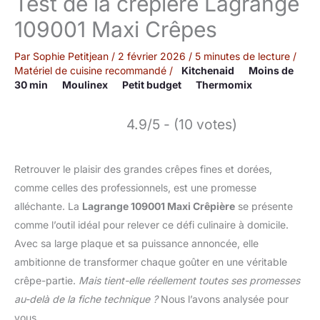
Test de la crêpière Lagrange
109001 Maxi Crêpes
Par
Sophie Petitjean
/
2 février 2026
/
5 minutes de lecture
/
Matériel de cuisine recommandé
/
Kitchenaid
Moins de
30 min
Moulinex
Petit budget
Thermomix
4.9/5 - (10 votes)
Retrouver le plaisir des grandes crêpes fines et dorées,
comme celles des professionnels, est une promesse
alléchante. La
Lagrange 109001 Maxi Crêpière
se présente
comme l’outil idéal pour relever ce défi culinaire à domicile.
Avec sa large plaque et sa puissance annoncée, elle
ambitionne de transformer chaque goûter en une véritable
crêpe-partie.
Mais tient-elle réellement toutes ses promesses
au-delà de la fiche technique ?
Nous l’avons analysée pour
vous.