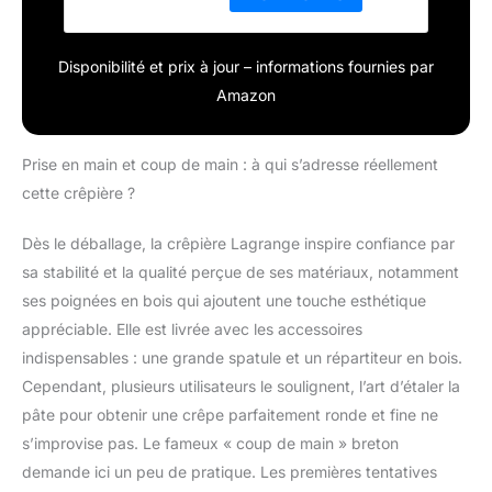
Disponibilité et prix à jour – informations fournies par
Amazon
Prise en main et coup de main : à qui s’adresse réellement
cette crêpière ?
Dès le déballage, la crêpière Lagrange inspire confiance par
sa stabilité et la qualité perçue de ses matériaux, notamment
ses poignées en bois qui ajoutent une touche esthétique
appréciable. Elle est livrée avec les accessoires
indispensables : une grande spatule et un répartiteur en bois.
Cependant, plusieurs utilisateurs le soulignent, l’art d’étaler la
pâte pour obtenir une crêpe parfaitement ronde et fine ne
s’improvise pas. Le fameux « coup de main » breton
demande ici un peu de pratique. Les premières tentatives