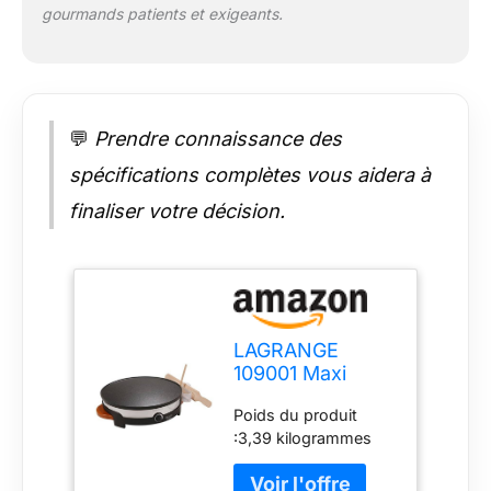
gourmands patients et exigeants.
💬
Prendre connaissance des
spécifications complètes vous aidera à
finaliser votre décision.
LAGRANGE
109001 Maxi
Crêpière 1
Poids du produit
Grande Plaque
:3,39 kilogrammes