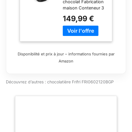
chocolat Fabrication
Professionnelle –
maison Conteneur 3
Chocolatière
litres pour 1 Kg
avec Thermostat
149,99 €
Réglable,
Maintien au
Chaud, Fonte
Rapide –
Machine
Chocolat pour
Disponibilité et prix à jour – informations fournies par
Fondue,
Amazon
Pâtisserie,
Dessert – Noir
Découvrez d’autres : chocolatière Frifri FRI0602120BGP