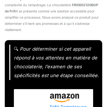
complexité du
tempérage
. La chocolatière
FRI0602120BGP
de Frifri
se présente comme une solution accessible pour
simplifier ce processus. Nous avons analysé ce produit pour
déterminer s’il tient ses promesses et à qui il s’adresse
réellement.
🔍
Pour déterminer si cet appareil
répond à vos attentes en matière de
chocolaterie, l’examen de ses
spécificités est une étape conseillée.
Frifri Tempéreuse