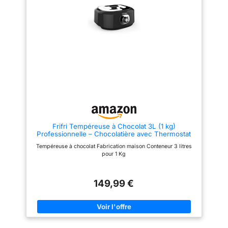
Frifri Tempéreuse à Chocolat 3L (1 kg)
Professionnelle – Chocolatière avec Thermostat
Réglable, Maintien au Chaud, Fonte Rapide –
Tempéreuse à chocolat Fabrication maison Conteneur 3 litres
Machine Chocolat pour Fondue, Pâtisserie,
pour 1 Kg
Dessert – Noir
149,99 €