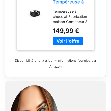
Tempéreuse à
Chocolat 3L (1
Tempéreuse à
kg)
chocolat Fabrication
Professionnelle –
maison Conteneur 3
Chocolatière
litres pour 1 Kg
avec Thermostat
149,99 €
Réglable,
Maintien au
Chaud, Fonte
Rapide –
Machine
Chocolat pour
Disponibilité et prix à jour – informations fournies par
Fondue,
Amazon
Pâtisserie,
Dessert – Noir