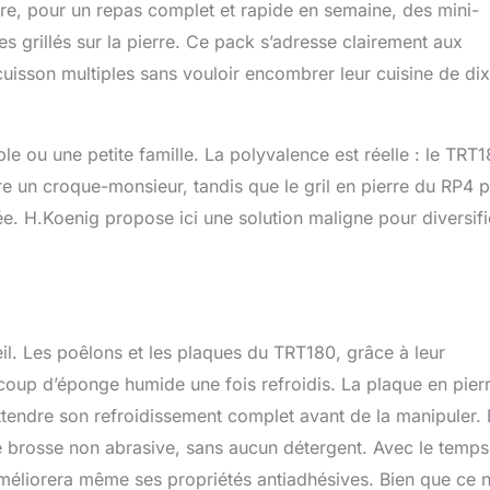
re, pour un repas complet et rapide en semaine, des mini-
grillés sur la pierre. Ce pack s’adresse clairement aux
uisson multiples sans vouloir encombrer leur cuisine de dix
le ou une petite famille. La polyvalence est réelle : le TRT
ire un croque-monsieur, tandis que le gril en pierre du RP4 
ée. H.Koenig propose ici une solution maligne pour diversifi
reil. Les poêlons et les plaques du TRT180, grâce à leur
n coup d’éponge humide une fois refroidis. La plaque en pier
attendre son refroidissement complet avant de la manipuler. 
 brosse non abrasive, sans aucun détergent. Avec le temps,
améliorera même ses propriétés antiadhésives. Bien que ce 