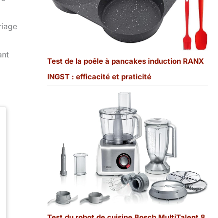
riage
ant
Test de la poêle à pancakes induction RANX
INGST : efficacité et praticité
Test du robot de cuisine Bosch MultiTalent 8