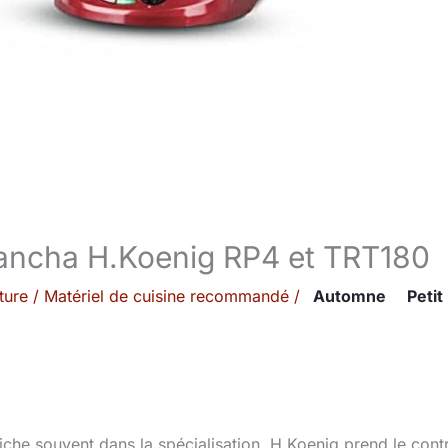
 plancha H.Koenig RP4 et TRT180
ture
/
Matériel de cuisine recommandé
/
Automne
Petit
che souvent dans la spécialisation, H.Koenig prend le cont