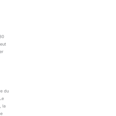
180
peut
er
re du
Le
 la
ne