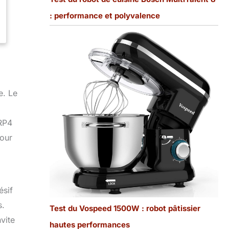
: performance et polyvalence
e. Le
 RP4
pour
ésif
s.
Test du Vospeed 1500W : robot pâtissier
vite
hautes performances