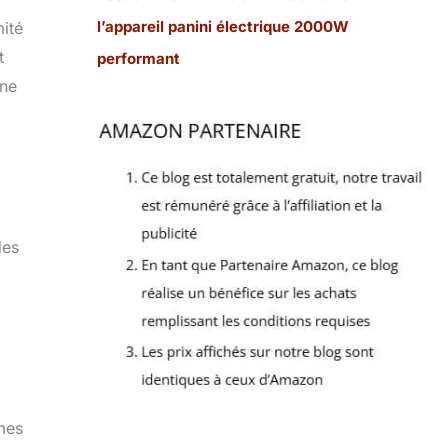
l’appareil panini électrique 2000W
mité
t
performant
Une
des
mmes