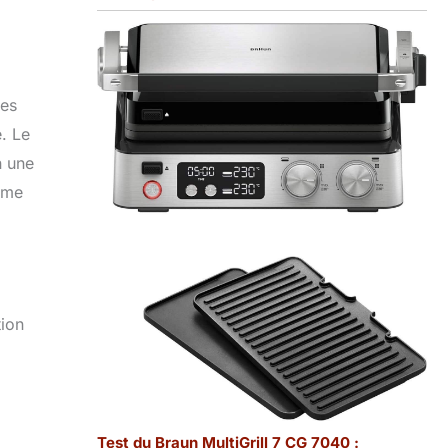
ses
. Le
n une
orme
tion
Test du Braun MultiGrill 7 CG 7040 :