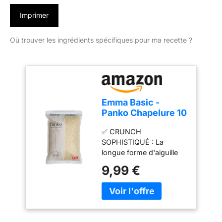
Imprimer
Où trouver les ingrédients spécifiques pour ma recette ?
Emma Basic -
Panko Chapelure 10
mm super premium
✅ CRUNCH
1kg Sac |Aiguille
SOPHISTIQUÉ : La
longue -Forme|
longue forme d'aiguille
Moins gras | Extra
Emma Basic Panko
Croustillant | Style
9,99 €
absorbe moins d'huile
japonais |
que la chapelure
ordinaire et draine plus
d'huile. Plus léger, plus
croustillant et plus