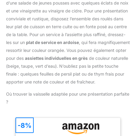
cuisine est conçue pour
Cooking: Notre pinceau
d’une salade de jeunes pousses avec quelques éclats de noix
récipient et le couvercle
confidence.
durer. Elle se range
cuisine assure une
et une vinaigrette au vinaigre de cidre. Pour une présentation
fraîcheur peuvent être
【Durabilité】 La
facilement dans un tiroir
répartition uniforme de
utilisés au four à micro-
conception intégrée de
conviviale et rustique, disposez l’ensemble des roulés dans
ou un placard, aidant à
l'huile avec un minimum
ondes. Adapté au Micro-
notre brosse de cuisine
leur plat de cuisson en terre cuite ou en fonte posé au centre
garder une cuisine
d'utilisation. Ce pinceau
Ondes - Les récipients et
peut empêcher la perte
organisée sans occuper
cuisine silicone vous
de la table. Pour un service à l’assiette plus raffiné, dressez-
couvercles à légumes
de cheveux ou le demi-
d’espace inutile
permet de contrôler l'huile
les sur un
plat de service en ardoise
, qui fera magnifiquement
multifonctionnels
tour, résistante à la
pour des repas plus légers
peuvent être utilisés
chaleur et antiadhésive. Il
ressortir leur couleur orangée. Vous pouvez également opter
et savoureux. Dites adieu
comme bac à légumes
absorbe la graisse et ne
pour des
assiettes individuelles en grès
de couleur naturelle
aux plats gras et adoptez
pour conserver les
se séparera pas ou ne se
(beige, taupe, vert d’eau). N’oubliez pas la petite touche
une cuisine plus saine avec
aliments, les mettre au
desserrera pas du
notre pinceau silicone
finale : quelques feuilles de persil plat ou de thym frais pour
réfrigérateur pour les
manche. très approprié
cuisine One-Piece Design
congeler ou au micro-
apporter une note de couleur et de fraîcheur.
pour la boulangerie et le
for Balanced Pressure: Le
ondes pour les
barbecue. 【Facile à
noyau en acier inoxydable
Où trouver la vaisselle adaptée pour une présentation parfaite
réchauffer, ou comme
Nettoyer】 La brosse en
intégré rend ce pinceau
boîte de rangement pour
silicone peut être
?
cuisine silicone
ranger les couteaux,
facilement nettoyée avec
parfaitement assemblé,
libérer de l'espace sur le
de l'eau tiède ou de l'eau
garantissant que la tête ne
plan de travail et garder
savonneuse.après le
se détache jamais. Son
-8%
votre cuisine bien
lavage, elles peuvent être
design monobloc permet
organisée. Lavable au
séchées et utilisées à