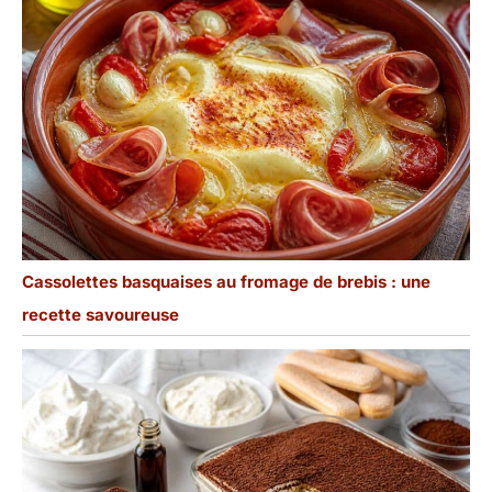
pendant le processus de
cuisson à haute
température, de légères
variations de couleur et
de motifs de vernis se
produisent sur nos
pièces en céramique
faites à la main. Chaque
service de table est
unique. Veuillez noter
que les variations de
couleur ne sont pas des
Cassolettes basquaises au fromage de brebis : une
défauts, mais plutôt le
résultat de la perfection
recette savoureuse
inhérente à ce processus
ancien