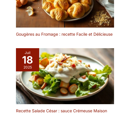
les ensembles de
vaisselle à glaçure
réactive sont
généralement fabriqués à
partir de vernis sans
plomb et de matériaux
Gougères au Fromage : recette Facile et Délicieuse
non toxiques, assurant
que la vaisselle est à la
fois sûre et respectueuse
Juil
de l'environnement,
18
offrant une expérience
2025
culinaire paisible pour
vous et votre famille. Le
service de table en grès
passe au micro-ondes,
au four et au lave-
vaisselle, offrant
commodité et praticité,
Recette Salade César : sauce Crémeuse Maison
ce qui le rend parfait
pour un style de vie
familial Design à bords
surélevés et peu