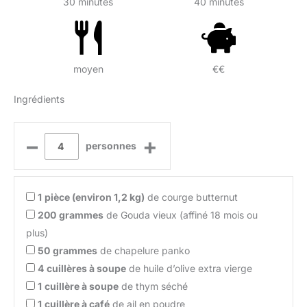
30 minutes
40 minutes
moyen
€€
Ingrédients
–
+
personnes
1
pièce (environ 1,2 kg)
de courge butternut
200
grammes
de Gouda vieux (affiné 18 mois ou
plus)
50
grammes
de chapelure panko
4
cuillères à soupe
de huile d’olive extra vierge
1
cuillère à soupe
de thym séché
1
cuillère à café
de ail en poudre