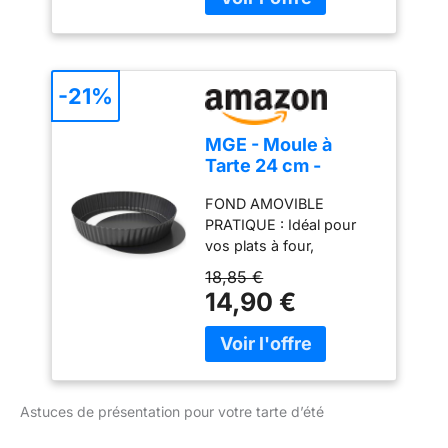
savoir-faire artisanal.
clients en témoigne.
RANGER : Sa taille
PERFORMANCES DE
compacte facilite le
CUISSON OPTIMALES :
rangement - idéal pour
Grâce à son matériau en
toute cuisine, du
acier, le moule assure
-21%
comptoir au placard.
une diffusion homogène
RÉPARABLE PENDANT 15
de la chaleur, favorisant
ANS À UN PRIX
MGE - Moule à
une cuisson uniforme et
RAISONNABLE : Nous
Tarte 24 cm -
des résultats parfaits,
vous recommandons de
Moule à Quiche
avec une caramélisation
faire réparer votre produit
FOND AMOVIBLE
avec Fond
idéale des sucs.
dans notre réseau de 6
PRATIQUE : Idéal pour
Amovible - Plat à
DÉMOULAGE FACILE :
200 centres de
vos plats à four,
Quiche - Moule
Son revêtement PTFE est
réparation dans le
démoulage simple et
Tartelette - Moules
18,85 €
garanti sans PFOA, ce
monde entier pour qu'il
rapide, vos tartes et
à Gâteaux Rond -
14,90 €
qui vous permet de
dure plus longtemps.
quiches restent intactes.
Revêtement
bénéficier de nombreux
REVÊTEMENT
Antiadhésif - Moule
avantages comme le
ANTIADHÉSIF : Idéal
à Flan Haut -
démoulage facile, une
comme moule à manqué,
Hauteur 5,5 cm
protection de l'acier
garantit une cuisson
contre l'oxydation mais
Astuces de présentation pour votre tarte d’été
homogène et un
également un entretien
démoulage parfait sans
facilité. UTILISATION