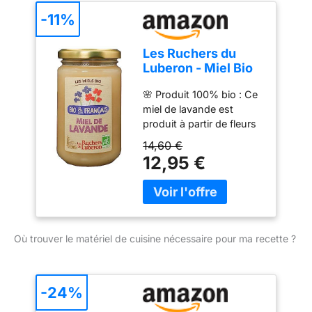
naturel et il a un nez
-11%
plutôt floral. Il est
également très parfumé,
Les Ruchers du
délicat, savoureux et
Luberon - Miel Bio
long en bouche, les miels
& Français 400 g -
de lavande offrent des
🌸 Produit 100% bio : Ce
Lavande
atouts à la mesure de
miel de lavande est
leur réputation 💪
produit à partir de fleurs
Bienfaits pour la santé :
de lavande cultivées de
14,60 €
Excellent antiseptique
manière biologique, sans
12,95 €
aux vertus cicatrisantes ;
pesticides, ni engrais
il aide à lutter contre
chimiques et non
l'anémie et la fatigue, il
pasteurisés. Nous
renforce le système
sommes également
immunitaire, il contient
engagées dans la
de nombreux
Où trouver le matériel de cuisine nécessaire pour ma recette ?
préservation des abeilles
oligoéléments, il calme la
en adoptant des
toux 💡Conseils : Ce miel
pratiques respectueuses
de lavande de France
de leur bien-être et en les
-24%
sera un délice sur les
protégeant contre les
tartines du petit déjeuner