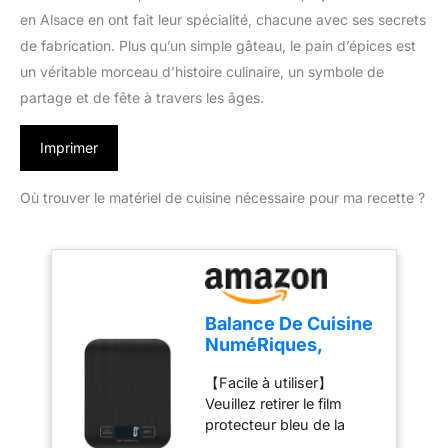
en Alsace en ont fait leur spécialité, chacune avec ses secrets
de fabrication. Plus qu’un simple gâteau, le pain d’épices est
un véritable morceau d’histoire culinaire, un symbole de
partage et de fête à travers les âges.
Imprimer
Où trouver le matériel de cuisine nécessaire pour ma recette ?
Balance De Cuisine
NuméRiques,
Balances
【Facile à utiliser】
NuméRiques
Veuillez retirer le film
Professionnelles 10
protecteur bleu de la
kg - Mesure
balance de cuisine avant