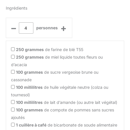
Ingrédients
–
+
personnes
250
grammes
de farine de blé T55
250
grammes
de miel liquide toutes fleurs ou
d’acacia
100
grammes
de sucre vergeoise brune ou
cassonade
100
millilitres
de huile végétale neutre (colza ou
tournesol)
100
millilitres
de lait d’amande (ou autre lait végétal)
100
grammes
de compote de pommes sans sucres
ajoutés
1
cuillère à café
de bicarbonate de soude alimentaire