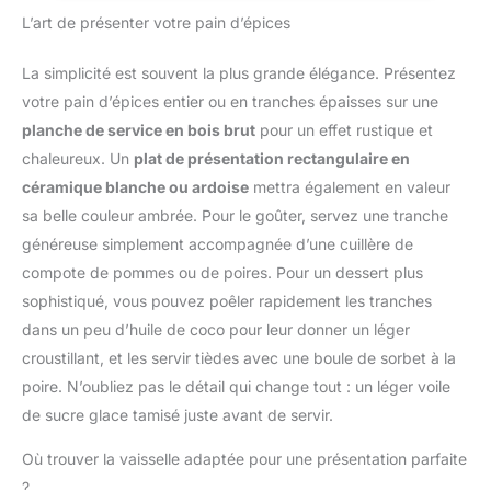
MAXIMAL: fabriqué en
conteneur du poids total
L’art de présenter votre pain d’épices
verre trempé antirayures
pour trouver le poids net
et robuste, le plateau
du contenu. Convient
(17.5x22.5cm) facile à
La simplicité est souvent la plus grande élégance. Présentez
aux ingrédients secs et
nettoyer de la balance de
votre pain d’épices entier ou en tranches épaisses sur une
liquide 【Facile à
cuisine convient à toutes
nettoyer et à ranger】 La
planche de service en bois brut
pour un effet rustique et
les tailles de contenants
plate-forme de mesure
chaleureux. Un
plat de présentation rectangulaire en
HAUTE CAPACITÉ:
intelligente et légère en
conçue pour réaliser des
céramique blanche ou ardoise
mettra également en valeur
acier inoxydable est
préparations et des
sa belle couleur ambrée. Pour le goûter, servez une tranche
facile à nettoyer et à
pâtisseries généreuses,
entretenir. Peut être
généreuse simplement accompagnée d’une cuillère de
la capacité de 5kg est
facilement rangé lorsqu'il
compote de pommes ou de poires. Pour un dessert plus
idéale pour concocter
n'est pas utilisé. Très
sophistiqué, vous pouvez poêler rapidement les tranches
une grande variété de
approprié pour cuisiner à
recettes, notamment des
dans un peu d’huile de coco pour leur donner un léger
la maison et servir des
cookies, des pancakes,
croustillant, et les servir tièdes avec une boule de sorbet à la
aliments ou des liquides.
des pâtes à pizza, des
【Après-vente】 Si vous
poire. N’oubliez pas le détail qui change tout : un léger voile
pâtes à pain et bien plus
avez un problème avec la
de sucre glace tamisé juste avant de servir.
PRÉCISION OPTIMALE:
balance de cuisine,
une balance de cuisine
n'hésitez pas à nous
Où trouver la vaisselle adaptée pour une présentation parfaite
pour toutes vos envies
contacter. Nous vous
de pâtisserie, assurant
?