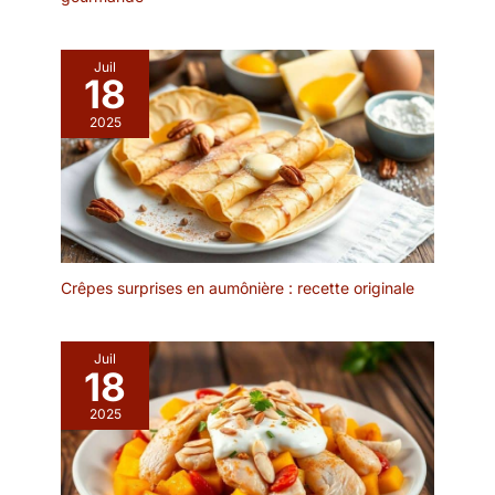
de taille moyenne avec
accompagnements
DESIGN: L'ensemble
Juil
d'assiettes est d'un
18
blanc éclatant avec une
2025
forme rectangulaire
ergonomique et un
rebord étroit. Les rebords
empêchent les
déversements, gardent le
comptoir et la table
propres. Cadeau idéal
pour la fête des mères, la
Crêpes surprises en aumônière : recette originale
fête des pères
EMBALLAGE: Un
emballage bien conçu
Juil
18
protège la vaisselle en
toute sécurité pendant le
2025
transport. Nous vous
offrirons un
remplacement gratuit si