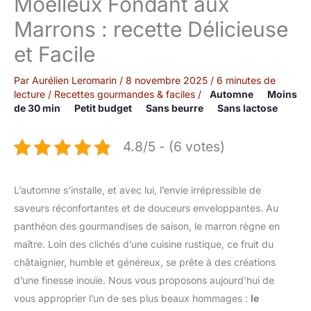
Moelleux Fondant aux
Marrons : recette Délicieuse
et Facile
Par
Aurélien Leromarin
/
8 novembre 2025
/
6 minutes de
lecture
/
Recettes gourmandes & faciles
/
Automne
Moins
de 30 min
Petit budget
Sans beurre
Sans lactose
4.8/5 - (6 votes)
L’automne s’installe, et avec lui, l’envie irrépressible de
saveurs réconfortantes et de douceurs enveloppantes. Au
panthéon des gourmandises de saison, le marron règne en
maître. Loin des clichés d’une cuisine rustique, ce fruit du
châtaignier, humble et généreux, se prête à des créations
d’une finesse inouïe. Nous vous proposons aujourd’hui de
vous approprier l’un de ses plus beaux hommages :
le