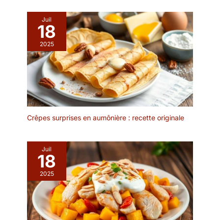
vous fournirons une
ENTRETENIR : La surface
solution satisfaisante.
de notre assiette en
Juil
18
ardoise rectangulaire a
été spécialement traitée,
2025
de sorte qu'elle est très
facile à nettoyer. Tout ce
que vous avez à faire est
de les essuyer
délicatement avec un
chiffon humide pour
qu'elles restent toujours
Crêpes surprises en aumônière : recette originale
belles, vous épargnant
ainsi un temps et des
efforts précieux. Il est
Juil
non seulement facile à
18
utiliser, mais aussi facile
2025
à nettoyer. 💕
CONCEPTION
POLYVALENT : Cette
assiette en ardoise noire
convient non seulement