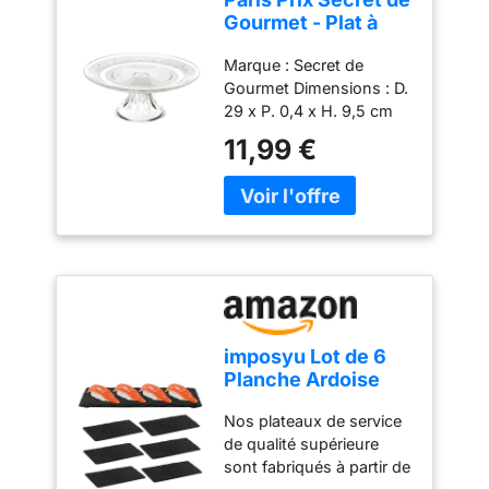
Gourmet - Plat à
Gâteau sur Pied
Marque : Secret de
Renaissance 29cm
Gourmet Dimensions : D.
Transparent
29 x P. 0,4 x H. 9,5 cm
Matière : Verre Coloris :
11,99 €
Transparent
imposyu Lot de 6
Planche Ardoise
Noir Assiettes
Nos plateaux de service
Rectangulaire en
de qualité supérieure
Ardoise
sont fabriqués à partir de