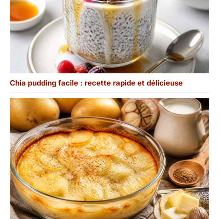
d'aide pour utiliser notre
plateau en ardoise de 25
x 15 cm, n'hésitez pas à
nous contacter. Nous
ferons de notre mieux
pour vous assurer que
vous êtes satisfait de
votre expérience après
Chia pudding facile : recette rapide et délicieuse
l'achat.