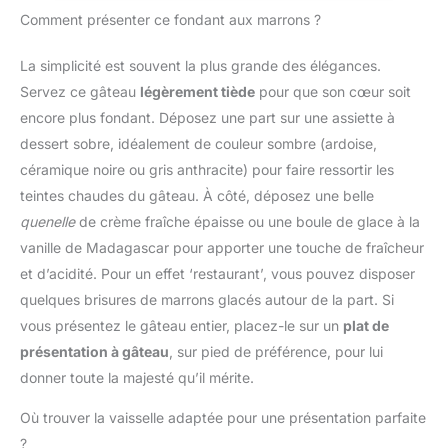
s01__bullet">Gris
d'éjection pratique pour
Comment présenter ce fondant aux marrons ?
cachemire</li> </ul>
une utilisation
confortable et un
La simplicité est souvent la plus grande des élégances.
changement rapide des
Servez ce gâteau
légèrement tiède
pour que son cœur soit
accessoires. Compact et
pratique pour un usage
encore plus fondant. Déposez une part sur une assiette à
quotidien : Léger, doté
dessert sobre, idéalement de couleur sombre (ardoise,
d'un câble de 1 mètre et
céramique noire ou gris anthracite) pour faire ressortir les
d'un design compact, ce
teintes chaudes du gâteau. À côté, déposez une belle
mixeur est facile à ranger
quenelle
de crème fraîche épaisse ou une boule de glace à la
et parfait pour toutes vos
tâches de cuisine.
vanille de Madagascar pour apporter une touche de fraîcheur
et d’acidité. Pour un effet ‘restaurant’, vous pouvez disposer
quelques brisures de marrons glacés autour de la part. Si
vous présentez le gâteau entier, placez-le sur un
plat de
présentation à gâteau
, sur pied de préférence, pour lui
donner toute la majesté qu’il mérite.
Où trouver la vaisselle adaptée pour une présentation parfaite
?