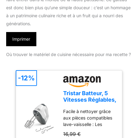
est donc bien plus qu’une simple douceur : c’est un hommage
à un patrimoine culinaire riche et à un fruit qui a nourri des
générations.
Imprimer
Où trouver le matériel de cuisine nécessaire pour ma recette ?
-12%
Tristar Batteur, 5
Vitesses Réglables,
200W, Design
Facile à nettoyer grâce
Ergonomique,
aux pièces compatibles
Fouets et Crochets
lave-vaisselle : Les
Inox, Pièces
accessoires en acier
Compatibles Lave-
16,99 €
inoxydable, comme les