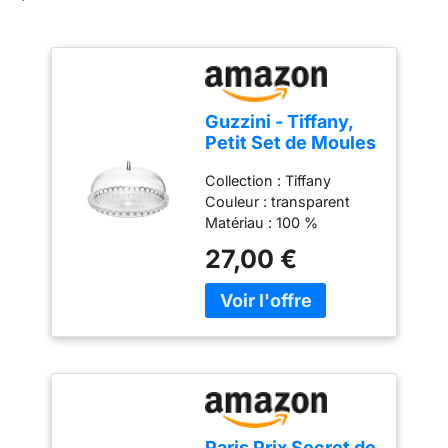
Guzzini - Tiffany,
Petit Set de Moules
à Gâteau -
Collection : Tiffany
Transparent, Ø 30 x
Couleur : transparent
h16 cm - 19950100
Matériau : 100 %
plastique Produit officiel
27,00 €
Guzzini, fabriqué en Italie
depuis 1912 Poids du
colis: 1.02 kilograms
Paris Prix Secret de