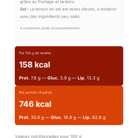
grâce au fromage et lardons.
Sel :
La teneur en sel est assez élevée, à modérer
avec des ingrédients peu salés.
À consommer plutôt occasionnellement.
Par 100 g de recette
158 kcal
Prot.
7.6 g —
Gluc.
3.9 g —
Lip.
13.3 g
Par portion (4 parts)
746 kcal
Prot.
35.6 g —
Gluc.
18.6 g —
Lip.
62.8 g
Valeurs nutritionnelles pour 100 g