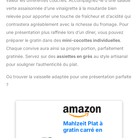
valeur les différentes couches. Accompagnez-le d’une salade
Matériau de Qualité
quelques secondes :
Alimentaire - Le coupe
verte assaisonnée d’une vinaigrette à la moutarde bien
pour carottes, oignons,
oignon manuel est
relevée pour apporter une touche de fraîcheur et d’acidité qui
courgettes, tomates et
fabriqué en PP de qualité
contrastera agréablement avec la richesse du fromage. Pour
bien plus encore.
alimentaire et 420J2,
Réduisez le temps de
une présentation plus raffinée lors d’un dîner, vous pouvez
sans BPA, ce qui permet
préparation et facilitez la
préparer le gratin dans des
mini-cocottes individuelles
.
de conserver des
cuisine au quotidien
ingrédients sains,
Chaque convive aura ainsi sa propre portion, parfaitement
Utilisation sûre et
nutritifs et sûrs. Avec ce
gratinée. Servez sur des
assiettes en grès
au style artisanal
nettoyage facile – Son
coupe-légumes à
design ergonomique
pour souligner l’authenticité du plat.
mandoline, vous pouvez
offre une prise en main
être sûr de préparer des
confortable et une
Où trouver la vaisselle adaptée pour une présentation parfaite
dîners sains, délicieux et
utilisation simple, tout en
?
créatifs pour votre
facilitant le nettoyage et
famille. Utilisation
l’entretien au quotidien.
Multifonctionnelle - Le
Après utilisation, il suffit
coupe légumes peut
de placer le bouton sur la
trancher, découper,
position verrouillée pour
râper, réduire en purée,
un rangement sécurisé
Mahlzeit Plat à
non seulement pour
Durable et peu
gratin carré en
couper les légumes, mais
encombrante – Grâce à
fonte émaillée 3,8 l
aussi pour préparer des