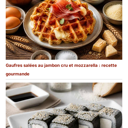
couleur et de motifs de
vernis se produisent sur
nos pièces en céramique
faites à la main. Chaque
service de table est
unique. Veuillez noter
que les variations de
couleur ne sont pas des
défauts, mais plutôt le
résultat de la perfection
inhérente à ce processus
Gaufres salées au jambon cru et mozzarella : recette
ancien.
gourmande