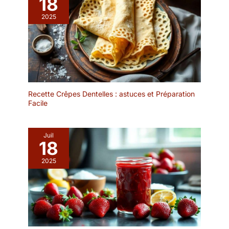
18
POUR LA DÉCORATION:
Utilisez-le également
2025
comme plateau décoratif
pour bougies, vases,
compositions florales ou
décorations saisonnières
sur une table à manger,
une table basse ou un
buffet. ✔ VERRE
Recette Crêpes Dentelles : astuces et Préparation
RÉSISTANT ET
Facile
ENTRETIEN FACILE:
Fabriqué en verre
transparent de qualité, ce
Juil
plat de service est
18
durable, stable et facile à
2025
nettoyer pour une
utilisation quotidienne ou
lors de réceptions et
événements.