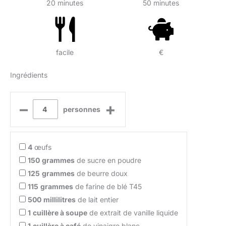
20 minutes
50 minutes
facile
€
Ingrédients
–
+
personnes
4
œufs
150
grammes
de sucre en poudre
125
grammes
de beurre doux
115
grammes
de farine de blé T45
500
millilitres
de lait entier
1
cuillère à soupe
de extrait de vanille liquide
1
cuillère à café
de vinaigre blanc