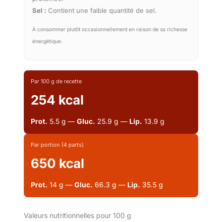
Sel :
Contient une faible quantité de sel.
À consommer plutôt occasionnellement en raison de sa richesse
énergétique.
Par 100 g de recette
254 kcal
Prot.
5.5 g —
Gluc.
25.9 g —
Lip.
13.9 g
Par portion (4 parts)
650 kcal
Prot.
14 g —
Gluc.
66.3 g —
Lip.
35.5 g
Valeurs nutritionnelles pour 100 g