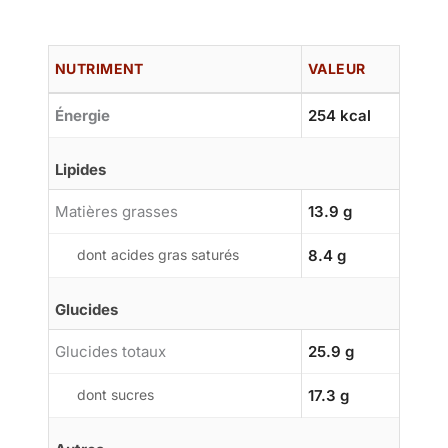
NUTRIMENT
VALEUR
Énergie
254 kcal
Lipides
Matières grasses
13.9 g
dont acides gras saturés
8.4 g
Glucides
Glucides totaux
25.9 g
dont sucres
17.3 g