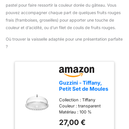
trajectoire planétaire peut
pastel pour faire ressortir la couleur dorée du gâteau. Vous
être envoyée plus
pouvez accompagner chaque part de quelques fruits rouges
uniformément à 360
frais (framboises, groseilles) pour apporter une touche de
degrés. 【Tête Inclinable
et Design D'apparence】
couleur et d’acidité, ou d’un filet de coulis de fruits rouges.
Le robot culinaire Zuccie
avec base lestée et 4
Où trouver la vaisselle adaptée pour une présentation parfaite
pieds antidérapants est
?
stable sans glisser même
à grande vitesse. La
conception à tête
inclinée vous permet
d'ajouter facilement des
ingrédients au bol
Guzzini - Tiffany,
mélangeur et est facile à
Petit Set de Moules
installer et à retirer.
à Gâteau -
【Excellent Service
Collection : Tiffany
Transparent, Ø 30 x
Après-Vente】Tous les
Couleur : transparent
h16 cm - 19950100
produits Zuccie sont
Matériau : 100 %
certifiés CE/ROHS. Si
plastique Produit officiel
27,00 €
vous achetez notre
Guzzini, fabriqué en Italie