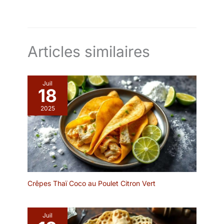
contemporaines. ✔
FORMAT GÉNÉREUX DE
31,5 cm: Avec son
diamètre de 31,5 cm, ce
plateau de service offre
Articles similaires
suffisamment d’espace
pour présenter gâteaux,
tartes, cheesecakes,
Juil
pâtisseries, cupcakes,
18
biscuits et desserts de
2025
fête. ✔ IDÉAL POUR
APÉRITIFS ET
FROMAGES: Parfait
comme plateau apéritif
ou plateau à fromage
pour servir charcuterie,
fruits, pain, amuse-
bouches, sushi,
Crêpes Thaï Coco au Poulet Citron Vert
sandwichs, salades et
autres préparations
maison. ✔ POLYVALENT
Juil