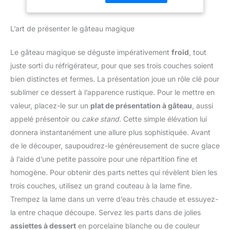
d'utilisation : Poignée
pendant l'utilisation, mais
class="p-
ergonomique et bouton
également éviter les
s01__bullet">Gris
d'éjection pratique pour
L’art de présenter le gâteau magique
éclaboussures
cachemire</li> </ul>
une utilisation
d'aliments. 【Engrenage
confortable et un
Réglable 8 + P】 Vous
Le gâteau magique se déguste impérativement
froid
, tout
changement rapide des
avez le choix entre 6
juste sorti du réfrigérateur, pour que ses trois couches soient
accessoires. Compact et
vitesses différentes,
pratique pour un usage
bien distinctes et fermes. La présentation joue un rôle clé pour
adaptées à différentes
quotidien : Léger, doté
sublimer ce dessert à l’apparence rustique. Pour le mettre en
préparations
d'un câble de 1 mètre et
alimentaires. Niveau 1-5,
valeur, placez-le sur un
plat de présentation à gâteau
, aussi
d'un design compact, ce
adapté au pétrissage de
appelé présentoir ou
cake stand
. Cette simple élévation lui
mixeur est facile à ranger
la pâte; niveau 2-6,
donnera instantanément une allure plus sophistiquée. Avant
et parfait pour toutes vos
adapté au mélange
tâches de cuisine.
de le découper, saupoudrez-le généreusement de sucre glace
salade/beurre ; niveau 6-
à l’aide d’une petite passoire pour une répartition fine et
8, adapté pour battre les
blancs d'œufs et la
homogène. Pour obtenir des parts nettes qui révèlent bien les
crème. La fonction
trois couches, utilisez un grand couteau à la lame fine.
d'impulsion du fichier P
Trempez la lame dans un verre d’eau très chaude et essuyez-
peut rendre le goût du
la entre chaque découpe. Servez les parts dans de jolies
pain et du beurre plus
délicat et ferme, et la
assiettes à dessert
en porcelaine blanche ou de couleur