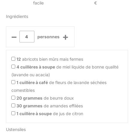
facile
€
Ingrédients
–
+
personnes
12
abricots bien mûrs mais fermes
4
cuillères à soupe
de miel liquide de bonne qualité
(lavande ou acacia)
1
cuillère à café
de fleurs de lavande séchées
comestibles
20
grammes
de beurre doux
30
grammes
de amandes effilées
1
cuillère à soupe
de jus de citron
Ustensiles