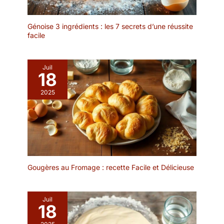
sa contenance de 500ml
(environ 0.5L), ce bol est
parfait pour déguster des
Génoise 3 ingrédients : les 7 secrets d’une réussite
facile
salades, des mueslis,
des soupes, des
desserts ou des fruits.
Son format est adapté à
Juil
18
de nombreux usages
quotidiens. 【MATÉRIAU
2025
SAIN ET RÉSISTANT】
Fabriqué en céramique
de qualité supérieure, il
est sans plomb ni
cadmium, totalement
sans danger pour les
aliments. Son design
Gougères au Fromage : recette Facile et Délicieuse
ergonomique offre une
prise en main
confortable. ll passe au
Juil
micro-ondes, au lave-
18
vaisselle, dans les