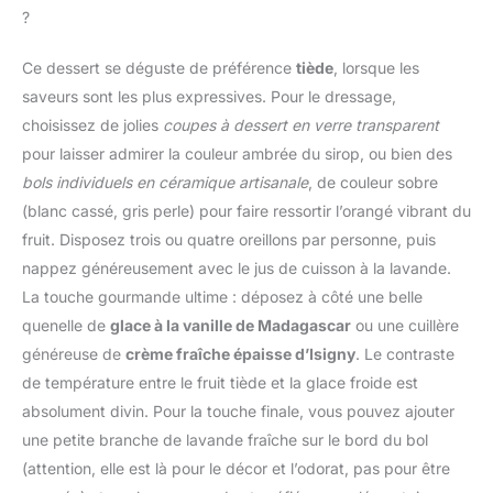
garantissent sécurité et
de bougies, savons,
elle ne se desserre pas,
?
fiabilité pour toutes vos
scrapbooking, nail art et
elle est respectueuse de
tâches culinaires Precision
cadeaux faits main.
l'environnement. vous
Ce dessert se déguste de préférence
tiède
, lorsque les
Control for Healthier
Mélange de fleurs
pouvez l'utiliser avec
Cooking: Notre pinceau
saveurs sont les plus expressives. Pour le dressage,
polyvalent pour toutes
confidence.
cuisine assure une
vos créations. 📦 【Sous
choisissez de jolies
coupes à dessert en verre transparent
【Durabilité】 La
répartition uniforme de
emballage sous vide
conception intégrée de
pour laisser admirer la couleur ambrée du sirop, ou bien des
l'huile avec un minimum
pour fraîcheur et
notre brosse de cuisine
bols individuels en céramique artisanale
, de couleur sobre
d'utilisation. Ce pinceau
protection】Chaque
peut empêcher la perte
cuisine silicone vous
(blanc cassé, gris perle) pour faire ressortir l’orangé vibrant du
sachet de fleurs
de cheveux ou le demi-
permet de contrôler l'huile
comestibles séchées est
fruit. Disposez trois ou quatre oreillons par personne, puis
tour, résistante à la
pour des repas plus légers
scellé sous vide. Les
chaleur et antiadhésive. Il
nappez généreusement avec le jus de cuisson à la lavande.
et savoureux. Dites adieu
délicats pétales sont
absorbe la graisse et ne
La touche gourmande ultime : déposez à côté une belle
aux plats gras et adoptez
préservés et les couleurs
se séparera pas ou ne se
quenelle de
glace à la vanille de Madagascar
ou une cuillère
une cuisine plus saine avec
vives conservées
desserrera pas du
notre pinceau silicone
généreuse de
crème fraîche épaisse d’Isigny
. Le contraste
durablement. Prêtes à
manche. très approprié
cuisine One-Piece Design
l’emploi pour décorer
de température entre le fruit tiède et la glace froide est
pour la boulangerie et le
for Balanced Pressure: Le
toutes vos
barbecue. 【Facile à
absolument divin. Pour la touche finale, vous pouvez ajouter
noyau en acier inoxydable
gourmandises.
Nettoyer】 La brosse en
une petite branche de lavande fraîche sur le bord du bol
intégré rend ce pinceau
silicone peut être
cuisine silicone
(attention, elle est là pour le décor et l’odorat, pas pour être
facilement nettoyée avec
parfaitement assemblé,