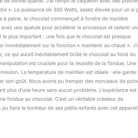
re de bonne qualité. J’ai rempli le caquelon avec des pistol
ondre ». La puissance de 300 Watts, assez élevée pour un si p
tes à peine, le chocolat commençait à fondre de manière
avec une spatule pour accélérer le processus et obtenir un
eil le plus important : une fois que le chocolat est presque
er immédiatement sur la fonction « maintenir au chaud ». J’
iale, ce qui aurait inévitablement brûlé le chocolat au fond du
anipulation est cruciale pour la réussite de la fondue. Une 
 mission. La température de maintien est idéale : elle garde 
térer son goût. Nous avons pu tremper des morceaux de poir
ant plus d’une heure sans aucun problème. L’expérience est
ne fondue au chocolat. C’est un véritable créateur de
pu faire le bonheur de ses petits-enfants avec cet appareil