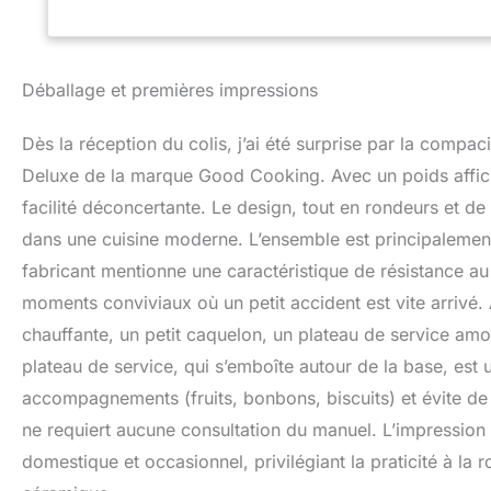
et délicieuse au 
Comprend 4 fourch
facilement vos col
avoir dégusté vot
Déballage et premières impressions
votre bol et plate
améliorez vos s'm
Dès la réception du colis, j’ai été surprise par la compa
préférées. Excell
et Nouvel An
Deluxe de la marque Good Cooking. Avec un poids affic
facilité déconcertante. Le design, tout en rondeurs et de
dans une cuisine moderne. L’ensemble est principalement 
fabricant mentionne une caractéristique de résistance au
moments conviviaux où un petit accident est vite arrivé. À 
chauffante, un petit caquelon, un plateau de service am
plateau de service, qui s’emboîte autour de la base, est u
accompagnements (fruits, bonbons, biscuits) et évite de mul
ne requiert aucune consultation du manuel. L’impression 
domestique et occasionnel, privilégiant la praticité à la