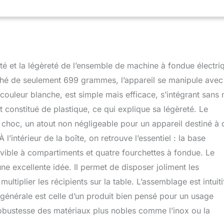
chocolat ou au fromage prête à tremper vos collations !
ettes : utilisez 4 brochettes de couleur assortie pour tremper
lations dans la fondue. Bol amovible et plateau de service : après
re fondue ou votre chocolat, retirez, lavez et nettoyez facilement
au. Pour vos desserts préférés : trempez des fruits, des gâteaux,
ores à la guimauve, bretzels et toutes vos friandises à dessert
cité et la légèreté de l’ensemble de machine à fondue électri
ent cadeau pour votre hôte préféré pour Thanksgiving, Noël, Noël
hé de seulement 699 grammes, l’appareil se manipule avec
 couleur blanche, est simple mais efficace, s’intégrant sans 
constitué de plastique, ce qui explique sa légèreté. Le
 choc, un atout non négligeable pour un appareil destiné à 
l’intérieur de la boîte, on retrouve l’essentiel : la base
ovible à compartiments et quatre fourchettes à fondue. Le
ne excellente idée. Il permet de disposer joliment les
tiplier les récipients sur la table. L’assemblage est intuiti
générale est celle d’un produit bien pensé pour un usage
 robustesse des matériaux plus nobles comme l’inox ou la