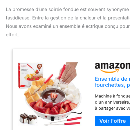
La promesse d’une soirée fondue est souvent synonyme d
fastidieuse. Entre la gestion de la chaleur et la présent
Nous avons examiné un ensemble électrique conçu pour é
effort.
Ensemble de m
fourchettes, 
fondue/réchau
Machine à fondue 
guimauves et 
d'un anniversaire
à partager avec vo
enrobées de choc
activité festive d
réglages – bouton