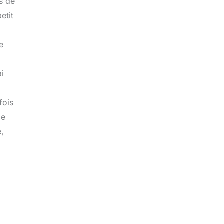
es de
etit
e
ai
fois
le
e,