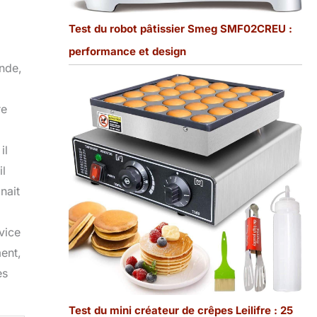
Test du robot pâtissier Smeg SMF02CREU :
performance et design
ande,
re
il
il
nait
vice
ment,
es
Test du mini créateur de crêpes Leilifre : 25