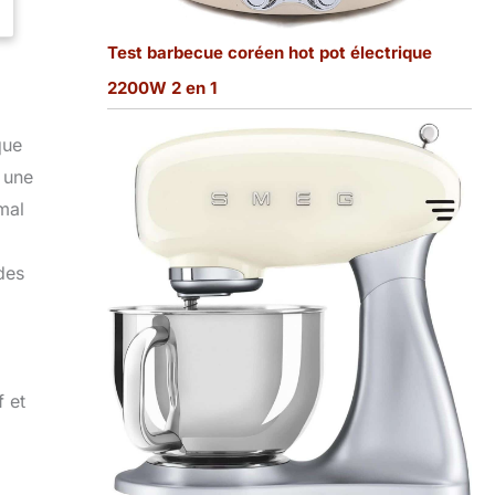
Test barbecue coréen hot pot électrique
2200W 2 en 1
que
 une
mal
des
f et