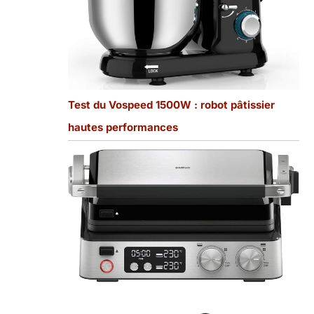
Test du Vospeed 1500W : robot pâtissier
hautes performances