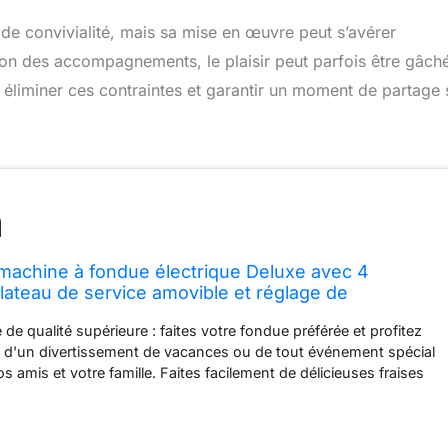
e convivialité, mais sa mise en œuvre peut s’avérer
ation des accompagnements, le plaisir peut parfois être gâch
liminer ces contraintes et garantir un moment de partage 
achine à fondue électrique Deluxe avec 4
plateau de service amovible et réglage de
ffement – Idéal pour tremper des collations, des
de qualité supérieure : faites votre fondue préférée et profitez
du pain dans du
, d'un divertissement de vacances ou de tout événement spécial
s amis et votre famille. Faites facilement de délicieuses fraises
olat ou faites fondre vos bonbons de Noël préférés pour une
e fête Réglages de chauffage et de fusion : profitez de deux
s de chauffage et de fusion – pour avoir une fondue constante