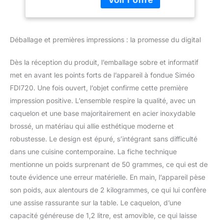
gestion automatique du
cycle de chauffe
s'adapte à chaque
préparation
Déballage et premières impressions : la promesse du digital
Températures
personnalisables :
Dès la réception du produit, l’emballage sobre et informatif
chaque mode de cuisson
peut être ajusté grâce
met en avant les points forts de l’appareil à fondue Siméo
aux 3 niveaux de
FDI720. Une fois ouvert, l’objet confirme cette première
températures
impression positive. L’ensemble respire la qualité, avec un
complémentaires Une
caquelon et une base majoritairement en acier inoxydable
cuisson parfaite : les
brossé, un matériau qui allie esthétique moderne et
recettes sont amenées à
la température idéale
robustesse. Le design est épuré, s’intégrant sans difficulté
sans bouillonnement ni
dans une cuisine contemporaine. La fiche technique
évaporation Dimensions
mentionne un poids surprenant de 50 grammes, ce qui est de
du caquelon : 19 cm de
toute évidence une erreur matérielle. En main, l’appareil pèse
diamètre et 12 cm de
hauteur
son poids, aux alentours de 2 kilogrammes, ce qui lui confère
une assise rassurante sur la table. Le caquelon, d’une
capacité généreuse de 1,2 litre, est amovible, ce qui laisse