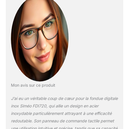
personnalisables :
chaque mode de cuisson
peut être ajusté grâce
aux 3 niveaux de
températures
complémentaires Une
cuisson parfaite : les
recettes sont amenées à
la température idéale
sans bouillonnement ni
évaporation Dimensions
du caquelon : 19 cm de
diamètre et 12 cm de
hauteur
Mon avis sur ce produit
J’ai eu un véritable coup de cœur pour la fondue digitale
inox Siméo FDI720, qui allie un design en acier
inoxydable particulièrement attrayant à une efficacité
redoutable. Son panneau de commande tactile permet
une utilisation intuitive et précise, tandis que sa capacité