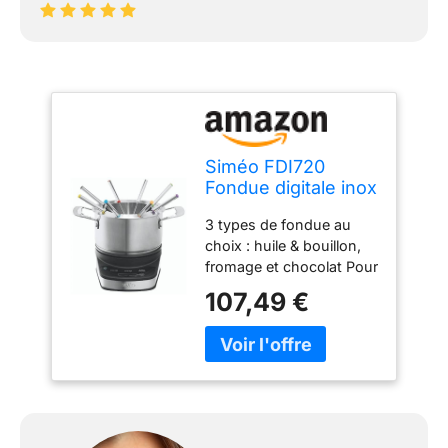
Siméo FDI720
Fondue digitale inox
3 types de fondue au
choix : huile & bouillon,
fromage et chocolat Pour
chaque mode, la
107,49 €
température est
justement réglée : la
gestion automatique du
cycle de chauffe
s'adapte à chaque
préparation
Températures