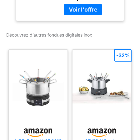
justement réglée : la
gestion automatique du
cycle de chauffe
s'adapte à chaque
préparation
Découvrez d’autres fondues digitales inox
Températures
personnalisables :
chaque mode de cuisson
-32%
peut être ajusté grâce
aux 3 niveaux de
températures
complémentaires Une
cuisson parfaite : les
recettes sont amenées à
la température idéale
sans bouillonnement ni
évaporation Dimensions
du caquelon : 19 cm de
diamètre et 12 cm de
hauteur