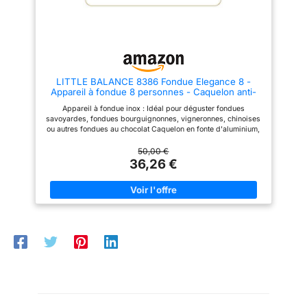
nettoyer Base chauffante avec
fondue électrique Severin en
système de sécurité intégré
acier inoxydable avec 8
contre la surchauffe - 8
fourchettes à code couleur et
fourchettes à fondues tout inox
protection antiprojections
fournies, avec manche isolant
amovible, câble extra long,
max. 1500 W.
LITTLE BALANCE 8386 Fondue Elegance 8 -
Appareil à fondue 8 personnes - Caquelon anti-
adhésif 1,8 litres - Puissance 800 W - Finition Inox
Appareil à fondue inox : Idéal pour déguster fondues
brossé premium
savoyardes, fondues bourguignonnes, vigneronnes, chinoises
ou autres fondues au chocolat Caquelon en fonte d'aluminium,
anti-adhésif - Capacité 1,8 L - Marquage à l'intérieur et à
l'extérieur du caquelon pour éviter tous débordements -
50,00 €
Amovible et facile à nettoyer Large couvercle inox anti-
36,26 €
projection. Encoches pour caler les fourchettes à fondue lors
de la cuisson - Amovible et facile à nettoyer Avec sa puissance
de 800 W et son thermostat réglable , adaptez la température
de votre fondue Elegance 8 pour chaque recette : chauffer,
cuire et maintenir à la bonne température le contenu du poêlon
- Témoin lumineux, thermostatique - Position Arrêt Base
chauffante en inox brossé premium avec 2 poignées isolantes
pour déplacer votre appareil à fondue facilement, en toute
sécurité - Système de sécurité intégré contre la surchauffe - 8
fourchettes à fondues fournies, avec manche isolant