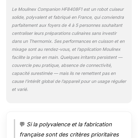
recettes préférées et
créez vos listes de
Le Moulinex Companion HF8408F1 est un robot cuiseur
courses directement
solide, polyvalent et fabriqué en France, qui conviendra
dans l'application – la
parfaitement aux foyers de 4 à 5 personnes souhaitant
fonction «Dans mon
frigo» vous permet
centraliser leurs préparations culinaires sans investir
également de trouver
dans un Thermomix. Ses performances en cuisson et en
l'inspiration et de
mixage sont au rendez-vous, et l’application Moulinex
réduire vos déchets
facilite la prise en main. Quelques irritants persistent —
RÉPARABILITÉ 15ANS
couvercle peu pratique, absence de connectivité,
AU JUSTE PRIX:
engagement de
capacité surestimée — mais ils ne remettent pas en
réparabilité 15ans au
cause l’intérêt global de l’appareil pour un usage régulier
juste prix grâce à
et varié.
notre réseau de
6200réparateurs dans
le monde, pour
contribuer à la
protection de
💬
Si la polyvalence et la fabrication
l’environnement et à
la réduction des
française sont des critères prioritaires
déchets SURPRENEZ