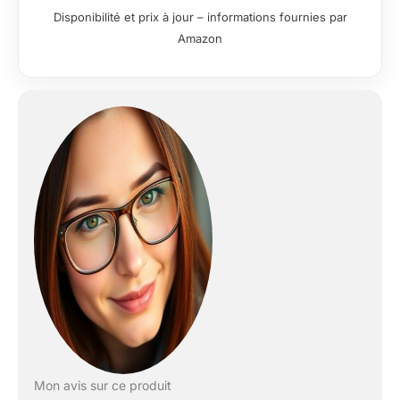
utile de 3L permet de
Disponibilité et prix à jour – informations fournies par
cuisiner pour
Amazon
10personnes et sera
idéale pour toutes les
occasions, aussi bien
pour le quotidien que
lorsque vous recevez
famille et amis
SILENCIEUX: Le robot
cuiseur le plus
silencieux (par rapport
aux modèles les plus
vendus, d'après des
tests externes réalisés
selon une norme
internationale) ACCÈS
À L'APPLICATION
MOULINEX:
découvrez une infinité
de recettes,
sauvegardez vos
Mon avis sur ce produit