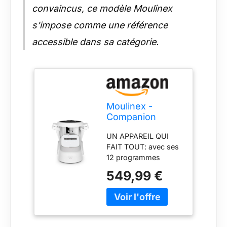
convaincus, ce modèle Moulinex
s’impose comme une référence
accessible dans sa catégorie.
Moulinex -
Companion
Robot Cuiseur
UN APPAREIL QUI
Capacité XL - 3 L
FAIT TOUT: avec ses
- Gris
12 programmes
automatiques et son
549,99 €
mode manuel,
Companion est le
robot cuiseur qui fait
tout GRANDE
CAPACITÉ: la capacité