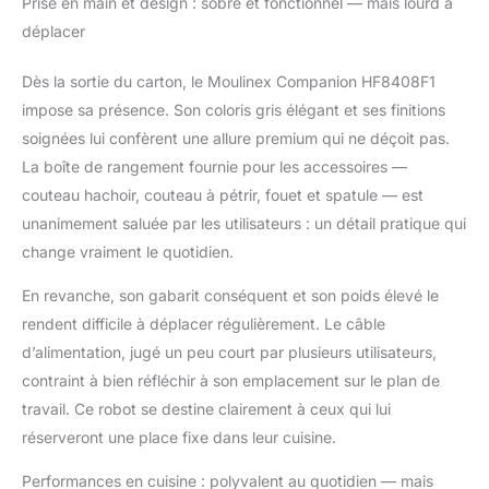
Prise en main et design : sobre et fonctionnel — mais lourd à
que lorsque vous
déplacer
recevez famille et amis
SILENCIEUX: Le robot
Dès la sortie du carton, le Moulinex Companion HF8408F1
cuiseur le plus
impose sa présence. Son coloris gris élégant et ses finitions
silencieux (par rapport
aux modèles les plus
soignées lui confèrent une allure premium qui ne déçoit pas.
vendus, d'après des
La boîte de rangement fournie pour les accessoires —
tests externes réalisés
couteau hachoir, couteau à pétrir, fouet et spatule — est
selon une norme
unanimement saluée par les utilisateurs : un détail pratique qui
internationale) ACCÈS
À L'APPLICATION
change vraiment le quotidien.
MOULINEX: découvrez
En revanche, son gabarit conséquent et son poids élevé le
une infinité de recettes,
sauvegardez vos
rendent difficile à déplacer régulièrement. Le câble
recettes préférées et
d’alimentation, jugé un peu court par plusieurs utilisateurs,
créez vos listes de
contraint à bien réfléchir à son emplacement sur le plan de
courses directement
travail. Ce robot se destine clairement à ceux qui lui
dans l'application – la
fonction «Dans mon
réserveront une place fixe dans leur cuisine.
frigo» vous permet
également de trouver
Performances en cuisine : polyvalent au quotidien — mais