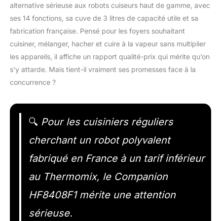
alternative sérieuse aux robots cuiseurs haut de gamme, avec
ses 14 fonctions, sa cuve de 3 litres de capacité utile et sa
fabrication française. Pensé pour les foyers souhaitant
cuisiner, mélanger, hacher et cuire à la vapeur sans multiplier
les appareils, il affiche un rapport qualité-prix qui mérite qu’on
s’y attarde. Mais tient-il vraiment ses promesses face à la
concurrence ?
🔍
Pour les cuisiniers réguliers
cherchant un robot polyvalent
fabriqué en France à un tarif inférieur
au Thermomix, le Companion
HF8408F1 mérite une attention
sérieuse.