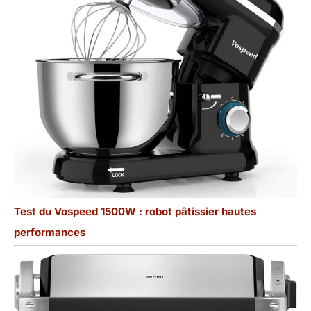
Test du Vospeed 1500W : robot pâtissier hautes
performances