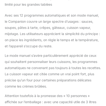
l'inspiration et de
limité pour les grandes tablées
réduire vos déchets
RÉPARABILITÉ 15ANS
Avec ses 12 programmes automatiques et son mode manuel,
AU JUSTE PRIX:
le Companion couvre un large spectre d’usages : sauces,
engagement de
soupes, pâtes à tarte, crêpes, gâteaux, cuisson vapeur,
réparabilité 15ans au
juste prix grâce à notre
mijotage. Les utilisateurs apprécient la simplicité du principe :
réseau de
on place les ingrédients, on règle le temps et la température,
6200réparateurs dans
et l’appareil s’occupe du reste.
le monde, pour
contribuer à la
Le mode manuel s’avère particulièrement apprécié de ceux
protection de
qui souhaitent personnaliser leurs cuissons, les programmes
l’environnement et à la
réduction des déchets
automatiques ne convenant pas toujours à toutes les recettes.
SURPRENEZ VOS
La cuisson vapeur est citée comme un vrai point fort, plus
PROCHES (ET VOUS!):
précise qu’un four pour certaines préparations délicates
utilisez l'application
comme les crèmes brûlées.
pour essayer et réussir
de nouvelles recettes
Attention toutefois à la promesse des « 10 personnes »
FACILE À NETTOYER
affichée sur l’emballage : avec une capacité utile de 3 litres
ET À RANGER: profitez