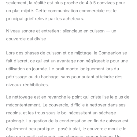
d'un nettoyage et
seulement, la réalité est plus proche de 4 à 5 convives pour
d'une organisation
un plat mijoté. Cette communication commerciale est le
sans effort grâce à un
principal grief relevé par les acheteurs.
design compatible
lave-vaisselle et facile à
Niveau sonore et entretien : silencieux en cuisson — un
ranger UTILISATION
couvercle qui divise
SÉCURISÉE: couvercle
sécurisé qui se
Lors des phases de cuisson et de mijotage, le Companion se
verrouille au
démarrage, avec un
fait discret, ce qui est un avantage non négligeable pour une
compte à rebours de
utilisation en journée. Le bruit monte logiquement lors du
10secondes à la fin
pétrissage ou du hachage, sans pour autant atteindre des
pour les programmes
niveaux rédhibitoires.
utilisant des
vitesses/températures
Le nettoyage est en revanche le point qui cristallise le plus de
élevées, afin de limiter
les éclaboussures et de
mécontentement. Le couvercle, difficile à nettoyer dans ses
renforcer la sécurité
recoins, et les trous sous le bol nécessitent un séchage
CONTENU:
prolongé. La gestion de la condensation en fin de cuisson est
Companion, couteau
également peu pratique : posé à plat, le couvercle mouille le
hachoir, couteau
plan de travail ; retourné, son chapeau vapeur tombe. Un
pétrin/concasseur,