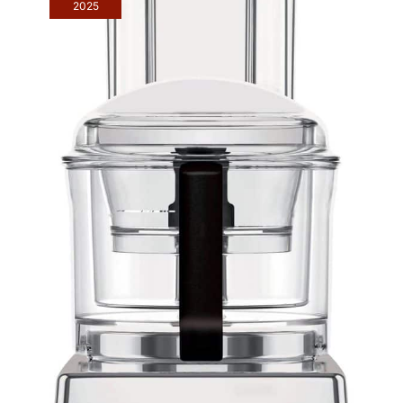
2025
IEC60704 sur le
que tout le robot soit configuré.
Remarque : Le bol est de 4,5
top12des robots
litres, mais la capacité
cuiseurs les plus
maximale de nourriture est de 3
vendus en Europe,
litres.
classés par un panel
indépendant en
2022"