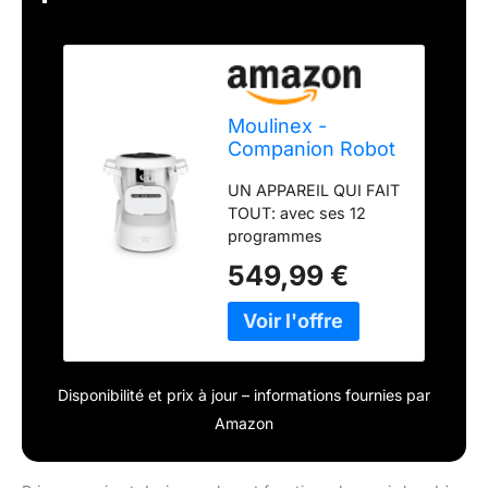
Moulinex -
Companion Robot
Cuiseur Capacité
UN APPAREIL QUI FAIT
XL - 3 L - Gris
TOUT: avec ses 12
programmes
automatiques et son
549,99 €
mode manuel,
Companion est le robot
cuiseur qui fait tout
GRANDE CAPACITÉ: la
capacité utile de 3L
Disponibilité et prix à jour – informations fournies par
permet de cuisiner
pour 10personnes et
Amazon
sera idéale pour toutes
les occasions, aussi
bien pour le quotidien