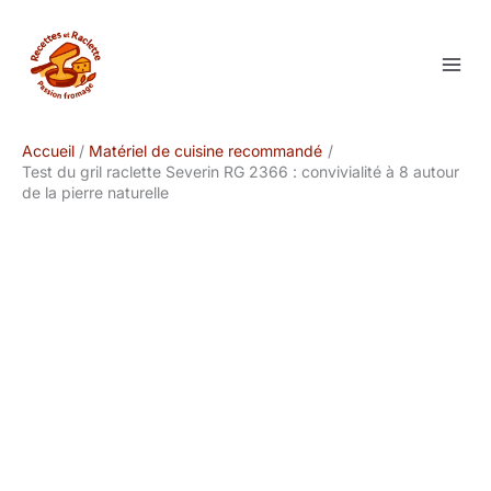
Aller
au
contenu
Accueil
Matériel de cuisine recommandé
Test du gril raclette Severin RG 2366 : convivialité à 8 autour
de la pierre naturelle