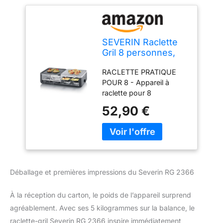
SEVERIN Raclette
Gril 8 personnes,
Pierre de Cuisson
RACLETTE PRATIQUE
Naturelle, Plaque
POUR 8 - Appareil à
de cuisson
raclette pour 8
céramique Anti-
personnes conçu avec
adhésive,
52,90 €
un espace de rangement
Thermostat
dans l'appareil pour
Réglable, Noir, RG
poser vos poêlons
2366
chauds ou inutilisés lors
de votre repas et inclus 8
spatules clipsables sur le
Déballage et premières impressions du Severin RG 2366
manche des poêlons
pour un rangement facile
À la réception du carton, le poids de l’appareil surprend
POLYVALENT - Raclette
Gril avec plaque de
agréablement. Avec ses 5 kilogrammes sur la balance, le
cuisson amovible de
raclette-gril Severin RG 2366 inspire immédiatement