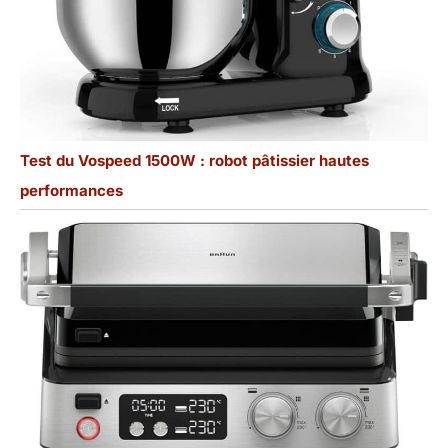
Test du Vospeed 1500W : robot pâtissier hautes
performances