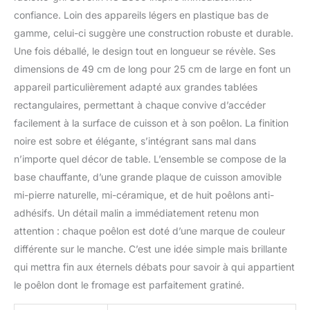
haute qualité au
confiance. Loin des appareils légers en plastique bas de
revêtement céramique et
gamme, celui-ci suggère une construction robuste et durable.
pierre naturelle, idéale
Une fois déballé, le design tout en longueur se révèle. Ses
pour la viande, le
poisson ou les légumes.
dimensions de 49 cm de long pour 25 cm de large en font un
Grillades saines sans
appareil particulièrement adapté aux grandes tablées
ajout de matière grasse.
rectangulaires, permettant à chaque convive d’accéder
FACILE A NETTOYER -
facilement à la surface de cuisson et à son poêlon. La finition
Inclus 8 poêlons
antiadhésifs extra
noire est sobre et élégante, s’intégrant sans mal dans
profonds de 20 mm pour
n’importe quel décor de table. L’ensemble se compose de la
un remplissage optimal
base chauffante, d’une grande plaque de cuisson amovible
et 8 spatules pour
mi-pierre naturelle, mi-céramique, et de huit poêlons anti-
faciliter le retrait des
aliments. Spatules,
adhésifs. Un détail malin a immédiatement retenu mon
poêlons et plaque de
attention : chaque poêlon est doté d’une marque de couleur
cuisson se lavent au
différente sur le manche. C’est une idée simple mais brillante
lave-vaisselle pour un
qui mettra fin aux éternels débats pour savoir à qui appartient
entretien facile
TEMPÉRATURE
le poêlon dont le fromage est parfaitement gratiné.
PARFAITE - Le