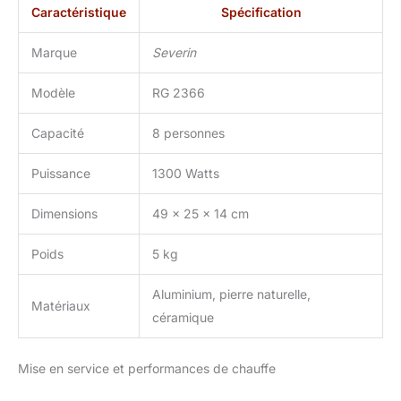
thermostat réglable par
Caractéristique
Spécification
bouton rotatif avec
anneau lumineux LED
Marque
Severin
permet un contrôle
précis de la température.
Modèle
RG 2366
La pierre naturelle
maintient la chaleur pour
Capacité
8 personnes
une cuisson en douceur
et des aliments tendres
et juteux DESIGN DE
Puissance
1300 Watts
QUALITÉ - Dimensions
du produits (L x l x H) :
Dimensions
49 x 25 x 14 cm
25 x 49 x 14 cm - Poids :
4,9 kg - Qualité
Poids
5 kg
allemande - Garantie 2
ans - Les produits
Aluminium, pierre naturelle,
SEVERIN sont
Matériaux
céramique
performants par leur
conception, leur facilité
d’utilisation et leur durée
Mise en service et performances de chauffe
de vie