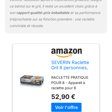
permet un contrôle
ce bémol sur le gril, il reste un excellent choix grâce à
précis de la température.
son
rapport qualité-prix imbattable
et sa performance
La pierre naturelle
irréprochable sur sa fonction première : une raclette
maintient la chaleur pour
une cuisson en douceur
conviviale et réussie.
et des aliments tendres
et juteux DESIGN DE
QUALITÉ - Dimensions
du produits (L x l x H) :
25 x 49 x 14 cm - Poids :
4,9 kg - Qualité
SEVERIN Raclette
allemande - Garantie 2
Gril 8 personnes,
ans - Les produits
Pierre de Cuisson
SEVERIN sont
RACLETTE PRATIQUE
Naturelle, Plaque
performants par leur
POUR 8 - Appareil à
de cuisson
conception, leur facilité
raclette pour 8
céramique Anti-
d’utilisation et leur durée
personnes conçu avec
adhésive,
de vie
52,90 €
un espace de rangement
Thermostat
dans l'appareil pour
Réglable, Noir, RG
poser vos poêlons
2366