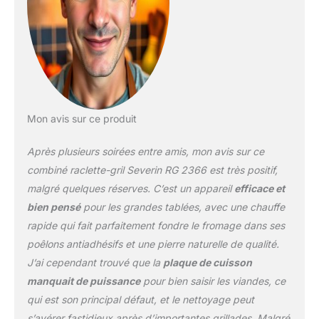
pierre naturelle, idéale
pour la viande, le
poisson ou les légumes.
Grillades saines sans
ajout de matière grasse.
FACILE A NETTOYER -
Inclus 8 poêlons
antiadhésifs extra
Mon avis sur ce produit
profonds de 20 mm pour
un remplissage optimal
Après plusieurs soirées entre amis, mon avis sur ce
et 8 spatules pour
faciliter le retrait des
combiné raclette-gril Severin RG 2366 est très positif,
aliments. Spatules,
malgré quelques réserves. C’est un appareil
efficace et
poêlons et plaque de
bien pensé
pour les grandes tablées, avec une chauffe
cuisson se lavent au
rapide qui fait parfaitement fondre le fromage dans ses
lave-vaisselle pour un
entretien facile
poêlons antiadhésifs et une pierre naturelle de qualité.
TEMPÉRATURE
J’ai cependant trouvé que la
plaque de cuisson
PARFAITE - Le
manquait de puissance
pour bien saisir les viandes, ce
thermostat réglable par
qui est son principal défaut, et le nettoyage peut
bouton rotatif avec
anneau lumineux LED
s’avérer fastidieux après d’importantes grillades. Malgré