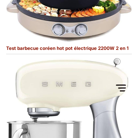
Test barbecue coréen hot pot électrique 2200W 2 en 1