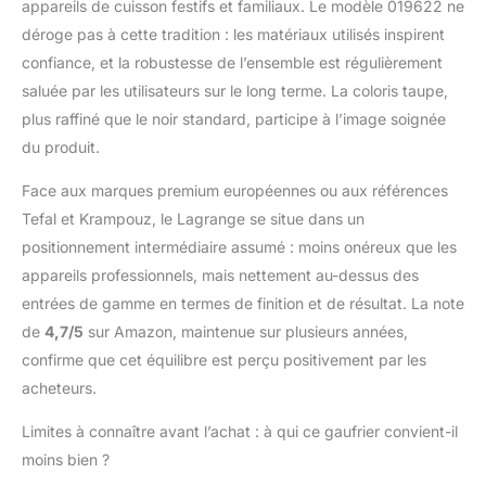
appareils de cuisson festifs et familiaux. Le modèle 019622 ne
avertissent lorsque
votre gaufre est prête.
déroge pas à cette tradition : les matériaux utilisés inspirent
Une cuisson
confiance, et la robustesse de l’ensemble est régulièrement
homogène: L'appareil
saluée par les utilisateurs sur le long terme. La coloris taupe,
est réversible sur socle
plus raffiné que le noir standard, participe à l’image soignée
pour une bonne
répartition de la pâte.
du produit.
Un appareil polyvalent
et facile à nettoyer:
Face aux marques premium européennes ou aux références
Avec la même
Tefal et Krampouz, le Lagrange se situe dans un
expertise, changez de
positionnement intermédiaire assumé : moins onéreux que les
recette et réalisez des
appareils professionnels, mais nettement au-dessus des
gaufrettes ou des
croque monsieur. Pour
entrées de gamme en termes de finition et de résultat. La note
cela, il suffit de changer
de
4,7/5
sur Amazon, maintenue sur plusieurs années,
les plaques. Faciles à
confirme que cet équilibre est perçu positivement par les
nettoyer, les plaques
acheteurs.
amovibles et revêtues
d'antiadhésif passent
Limites à connaître avant l’achat : à qui ce gaufrier convient-il
au lave-vaisselle.
moins bien ?
Plaques massives en
fonte d’aluminium avec