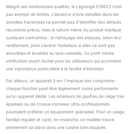
revêtement antiadhésif
Malgré ses nombreuses qualités, le Lagrange 019622 n’est
Multifonction : plaques
pas exempt de limites. L’absence d’avis détaillés dans les
interchangeables
données transmises ne permet pas d’identifier des défauts
Bouton de réglage de la
récurrents précis, mais la nature même du produit implique
finition (moelleux /
croustillant) Molette de
quelques contraintes : le nettoyage des plaques, selon leur
réglage du degré de
revêtement, peut s’avérer fastidieux si elles ne sont pas
cuisson Voyant orange
amovibles et lavables au lave-vaisselle. Ce point mérite
de mise sous tension
vérification avant l’achat pour les utilisateurs qui accordent
Voyant vert et signal
une importance particulière à la facilité d’entretien.
sonore de fin de
préchauffage et fin de
Par ailleurs, un appareil 3-en-1 implique des compromis :
cuisson Boutons
d’éjection des plaques
chaque fonction peut être légèrement moins performante
Poignées en bakélite
qu’un appareil dédié. Les amateurs de gaufres de Liège très
Cordon amovible
épaisses ou de croque-monsieur ultra-professionnels
Puissance : 1200 W
pourraient préférer un équipement spécialisé. Pour un usage
Dimensions: 35 x 31 x
14,5 cm
familial régulier et varié, en revanche, ce modèle trouve
pleinement sa place dans une cuisine bien équipée.