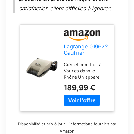
satisfaction client difficiles à ignorer.
Lagrange 019622
Gaufrier
Premium
Créé et construit à
Gaufres +
Vourles dans le
Gaufrettes +
Rhône Un appareil
Croque
d'expert: Possibilité
monsieur Taupe
189,99 €
de personnaliser la
finition de la gaufre
grâce à un réglage
électronique de la
finition : choix de sa
couleur et de sa
Disponibilité et prix à jour – informations fournies par
consistance
Amazon
(moelleuse ou