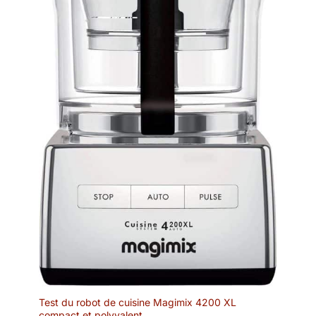
antiadhésif
Multifonction :
plaques
interchangeables
Bouton de réglage de
la finition (moelleux /
croustillant) Molette
de réglage du degré
de cuisson Voyant
orange de mise sous
tension Voyant vert
et signal sonore de
fin de préchauffage
et fin de cuisson
Boutons d’éjection
des plaques
Poignées en bakélite
Cordon amovible
Puissance : 1200 W
Dimensions: 35 x 31
Test du robot de cuisine Magimix 4200 XL
x 14,5 cm
compact et polyvalent