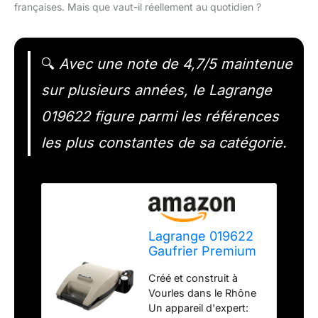
françaises. Mais que vaut-il réellement au quotidien ?
🔍
Avec une note de 4,7/5 maintenue
sur plusieurs années, le Lagrange
019622 figure parmi les références
les plus constantes de sa catégorie.
Lagrange 019622
Gaufrier Premium
Gaufres +
Créé et construit à
Gaufrettes +
Vourles dans le Rhône
Croque monsieur
Un appareil d'expert:
Taupe