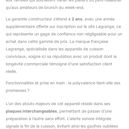
utiliser: Le voyant vert
qu’aux amateurs de brunch du week-end.
et le signal sonore
indiquent la fin du
La garantie constructeur s’étend à
2 ans
, avec une année
préchauffage et vous
supplémentaire offerte sur inscription sur le site Lagrange, ce
avertissent lorsque
qui représente un gage de confiance non négligeable pour un
votre gaufre est prête.
achat dans cette gamme de prix. La marque française
Multifonction: plaques
interchangeables
Lagrange, spécialisée dans les appareils de cuisson
(appareil livré ave un
conviviaux, soigne ici sa réputation avec un produit dont la
jeu de plauqes Gaufres,
longévité commerciale témoigne d’une satisfaction client
Gaufrettes &
réelle.
Croquemonsieur)
Couleur du produit :
Fonctionnalités et prise en main : la polyvalence tient-elle ses
Taupe Créé et construit
promesses ?
à Vourles dans le
Rhône Un appareil
d'expert: Possibilité de
L’un des atouts majeurs de cet appareil réside dans ses
personnaliser la finition
plaques interchangeables
, permettant de passer d’une
de la gaufre grâce à un
préparation à l’autre sans effort. L’alerte sonore intégrée
réglage électronique de
signale la fin de la cuisson, évitant ainsi les gaufres oubliées
la finition : choix de sa