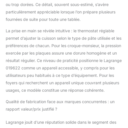
couleur et de sa
ou trop dorées. Ce détail, souvent sous-estimé, s’avère
consistance (moelleuse
particulièrement appréciable lorsque l’on prépare plusieurs
ou croustillante). Un
fournées de suite pour toute une tablée.
résultat impeccable:
Les plaques en fonte
La prise en main se révèle intuitive : le thermostat réglable
d'aluminium
permet d’ajuster la cuisson selon le type de pâte utilisée et les
permettent d'avoir une
préférences de chacun. Pour les croque-monsieur, la pression
bonne répartition de la
chaleur et une gaufre
exercée par les plaques assure une dorure homogène et un
bien dessinée. Un
résultat régulier. Ce niveau de praticité positionne le Lagrange
revêtement antiadhésif
019622 comme un appareil accessible, y compris pour les
double couche
utilisateurs peu habitués à ce type d’équipement. Pour les
empêche la pâte de
coller. Les gaufres se
foyers qui recherchent un appareil unique couvrant plusieurs
démoulent ainsi plus
usages, ce modèle constitue une réponse cohérente.
facilement. Un appareil
pratique et facile à
Qualité de fabrication face aux marques concurrentes : un
utiliser: Le voyant vert
rapport valeur/prix justifié ?
et le signal sonore
indiquent la fin du
Lagrange jouit d’une réputation solide dans le segment des
préchauffage et vous