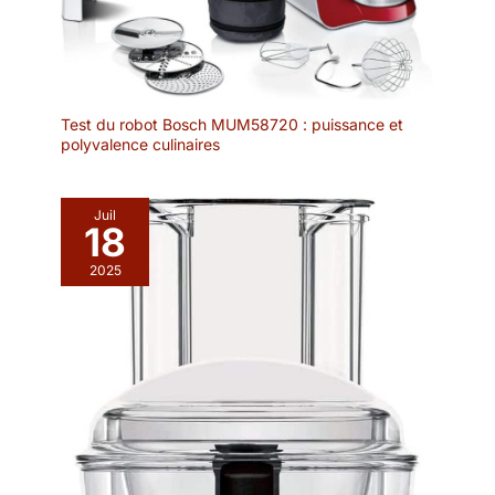
est réversible sur
socle pour une
bonne répartition de
la pâte. Un appareil
polyvalent et facile à
Test du robot Bosch MUM58720 : puissance et
nettoyer: Avec la
polyvalence culinaires
même expertise,
changez de recette et
réalisez des
Juil
18
gaufrettes ou des
croque monsieur.
2025
Pour cela, il suffit de
changer les plaques.
Faciles à nettoyer, les
plaques amovibles et
revêtues
d'antiadhésif passent
au lave-vaisselle.
Plaques massives en
fonte d’aluminium
avec revêtement