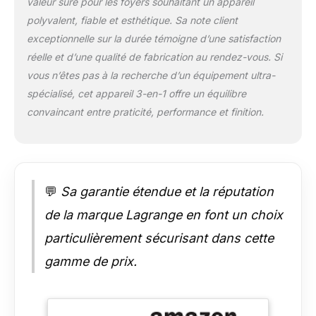
valeur sûre pour les foyers souhaitant un appareil
avertissent lorsque
polyvalent, fiable et esthétique. Sa note client
votre gaufre est
prête. Multifonction:
exceptionnelle sur la durée témoigne d’une satisfaction
plaques
réelle et d’une qualité de fabrication au rendez-vous. Si
interchangeables
vous n’êtes pas à la recherche d’un équipement ultra-
(appareil livré ave un
spécialisé, cet appareil 3-en-1 offre un équilibre
jeu de plauqes
convaincant entre praticité, performance et finition.
Gaufres, Gaufrettes &
Croquemonsieur)
Couleur du produit :
Taupe Créé et
construit à Vourles
dans le Rhône Un
💬
Sa garantie étendue et la réputation
appareil d'expert:
de la marque Lagrange en font un choix
Possibilité de
personnaliser la
particulièrement sécurisant dans cette
finition de la gaufre
gamme de prix.
grâce à un réglage
électronique de la
finition : choix de sa
couleur et de sa