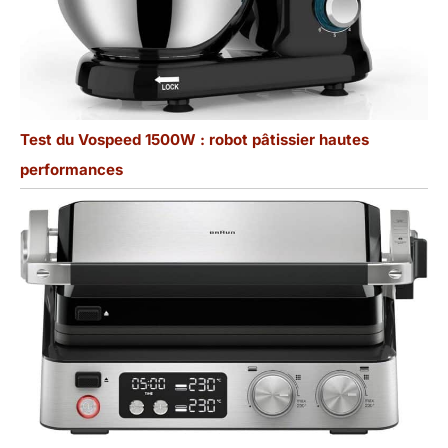
Test du Vospeed 1500W : robot pâtissier hautes
performances