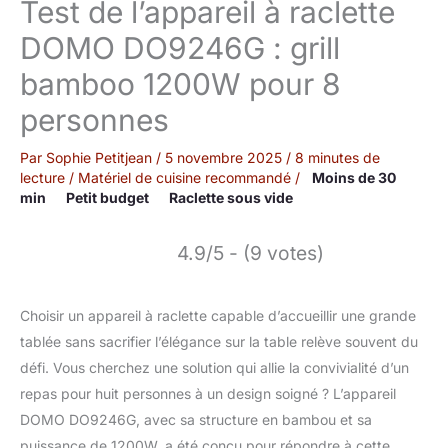
Test de l’appareil à raclette
DOMO DO9246G : grill
bamboo 1200W pour 8
personnes
Par
Sophie Petitjean
/
5 novembre 2025
/
8 minutes de
lecture
/
Matériel de cuisine recommandé
/
Moins de 30
min
Petit budget
Raclette sous vide
4.9/5 - (9 votes)
Choisir un appareil à raclette capable d’accueillir une grande
tablée sans sacrifier l’élégance sur la table relève souvent du
défi. Vous cherchez une solution qui allie la convivialité d’un
repas pour huit personnes à un design soigné ? L’appareil
DOMO DO9246G, avec sa structure en bambou et sa
puissance de 1200W, a été conçu pour répondre à cette