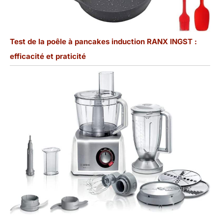
Test de la poêle à pancakes induction RANX INGST :
efficacité et praticité