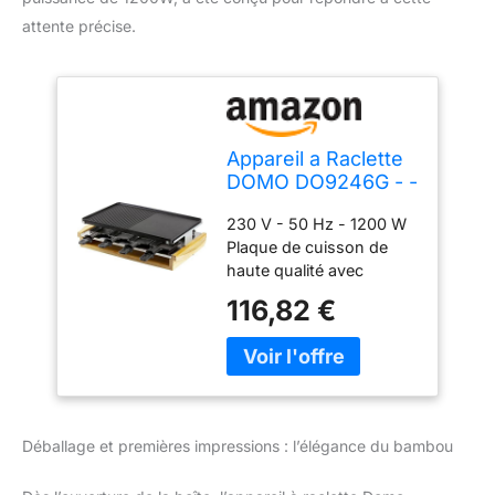
attente précise.
Appareil a Raclette
DOMO DO9246G - -
grill Bamboo -
230 V - 50 Hz - 1200 W
1200W - 3 niveaux -
Plaque de cuisson de
8 personnes -
haute qualité avec
Résistance acier
revêtement anti-adhésif
inoxydable
116,82 €
Résistance de chauffage
en acier inoxydable 3
niveaux : plaque de
cuisson, zone raclette et
zone de repos pour
poêlons à raclette
Déballage et premières impressions : l’élégance du bambou
Convient pour 8
personnes