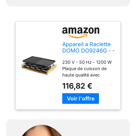
Appareil a Raclette
DOMO DO9246G - -
grill Bamboo -
230 V - 50 Hz - 1200 W
1200W - 3 niveaux -
Plaque de cuisson de
8 personnes -
haute qualité avec
Résistance acier
revêtement anti-adhésif
inoxydable
116,82 €
Résistance de chauffage
en acier inoxydable 3
niveaux : plaque de
cuisson, zone raclette et
zone de repos pour
poêlons à raclette
Convient pour 8
personnes