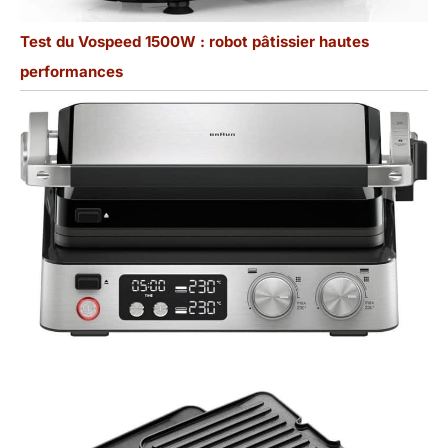
Test du Vospeed 1500W : robot pâtissier hautes
performances