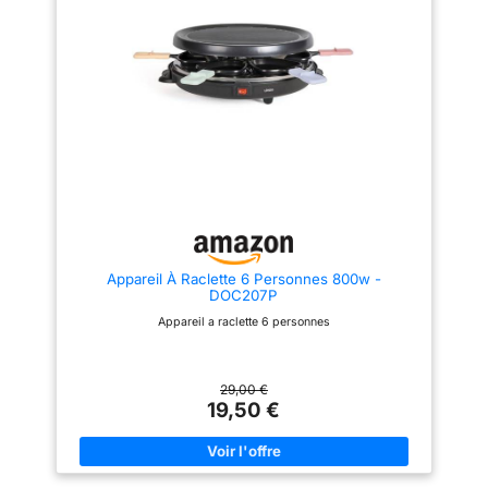
grâce à la plaque amovible et
aux coupelles compatibles
lave-vaisselle, tandis que le
boîtier se nettoie avec un
chiffon humide Comprend 6
coupelles raclette avec
marquage couleur pour une
identification facile, idéal pour
cuisiner ensemble en toute
convivialité
Appareil À Raclette 6 Personnes 800w -
DOC207P
Appareil a raclette 6 personnes
29,00 €
19,50 €