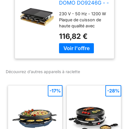
DOMO DO9246G - -
grill Bamboo -
230 V - 50 Hz - 1200 W
1200W - 3 niveaux -
Plaque de cuisson de
8 personnes -
haute qualité avec
Résistance acier
revêtement anti-adhésif
inoxydable
116,82 €
Résistance de chauffage
en acier inoxydable 3
niveaux : plaque de
cuisson, zone raclette et
zone de repos pour
poêlons à raclette
Découvrez d’autres appareils à raclette
Convient pour 8
personnes
-17%
-28%