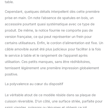
et amovibles, permettent
table.
un nettoyage et entretien
faciles. 【8 poêles
Cependant, quelques détails interpellent dès cette première
antiadhésives】-
prise en main. On note l’absence de spatules en bois, un
Permettant de partager
accessoire pourtant quasi systématique avec ce type de
de différents plats
produit. De même, la notice fournie ne comporte pas de
délicieux avec vos amis
ou famille, raclette
version française, ce qui peut représenter un frein pour
parfaite pour barbecue,
certains utilisateurs. Enfin, le cordon d’alimentation est fixe. Un
party ou soirée.
câble amovible aurait été plus judicieux pour faciliter à la fois
【Thermostat réglable】-
le service à table et le rangement de l’appareil après
Equipé d'un thermostat
réglable, permettant de
utilisation. Ces petits manques, sans être rédhibitoires,
régler progressivement la
ternissent légèrement une première impression globalement
chaleur désirée.
positive.
La polyvalence au cœur du dispositif
Le véritable atout de ce modèle réside dans sa plaque de
cuisson réversible. D’un côté, une surface striée, parfaite pour
saisir viandes, poissons ou légumes et obtenir ce joli