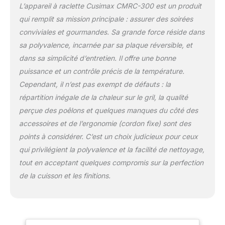
Permettant de partager
L’appareil à raclette Cusimax CMRC-300 est un produit
de différents plats
qui remplit sa mission principale : assurer des soirées
délicieux avec vos amis
conviviales et gourmandes. Sa grande force réside dans
ou famille, raclette
sa polyvalence, incarnée par sa plaque réversible, et
parfaite pour barbecue,
party ou soirée.
dans sa simplicité d’entretien. Il offre une bonne
【Thermostat réglable】-
puissance et un contrôle précis de la température.
Equipé d'un thermostat
Cependant, il n’est pas exempt de défauts : la
réglable, permettant de
répartition inégale de la chaleur sur le gril, la qualité
régler progressivement la
chaleur désirée.
perçue des poêlons et quelques manques du côté des
accessoires et de l’ergonomie (cordon fixe) sont des
points à considérer.
C’est un choix judicieux pour ceux
qui privilégient la polyvalence et la facilité de nettoyage,
tout en acceptant quelques compromis sur la perfection
de la cuisson et les finitions.