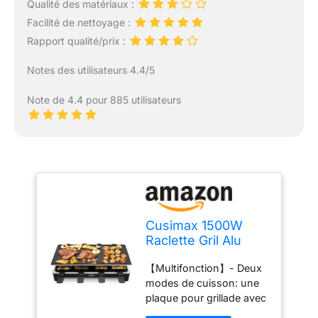
Qualité des matériaux :
Facilité de nettoyage :
Rapport qualité/prix :
Notes des utilisateurs 4.4/5
Note de 4.4 pour 885 utilisateurs
Cusimax 1500W
Raclette Gril Alu
Multifonction 8
【Multifonction】- Deux
Personnes, Poêles
modes de cuisson: une
antiadhésif, Gril
plaque pour grillade avec
électrique, Appareil
8 poêles, l'autre pour
à Raclette, Plaque