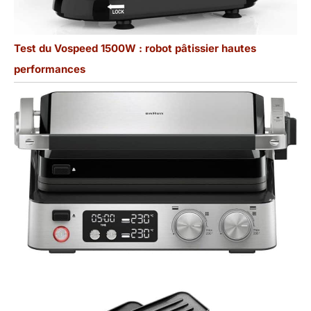
Test du Vospeed 1500W : robot pâtissier hautes
performances