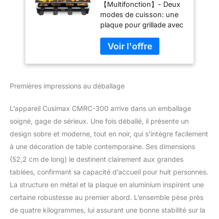
【Multifonction】- Deux
Personnes, Poêles
modes de cuisson: une
antiadhésif, Gril
plaque pour grillade avec
électrique, Appareil
8 poêles, l'autre pour
à Raclette, Plaque
mini crêpes. Idéal pour
de cuisson
cuire de la viande, les
Réversible,
légumes, les saucisses,
Thermostat
les crêpes et les tracnhes
réglable, CMRC-
Premières impressions au déballage
de pain etc. 【Puissant et
300, Noir
efficace】- grâce au
matériel en aluminium et
L’appareil Cusimax CMRC-300 arrive dans un emballage
la 1500W de puissance
soigné, gage de sérieux. Une fois déballé, il présente un
réglable, l'appareil
design sobre et moderne, tout en noir, qui s’intègre facilement
chauffe les nourritures
à une décoration de table contemporaine. Ses dimensions
plus rapide que celui en
métal.Vous pouvez faire
(52,2 cm de long) le destinent clairement aux grandes
autres choses en même
tablées, confirmant sa capacité d’accueil pour huit personnes.
temps. 【Entretien
La structure en métal et la plaque en aluminium inspirent une
facile】- La plaque de
certaine robustesse au premier abord. L’ensemble pèse près
cuisson réversible est en
revêtement anti-adhésif,
de quatre kilogrammes, lui assurant une bonne stabilité sur la