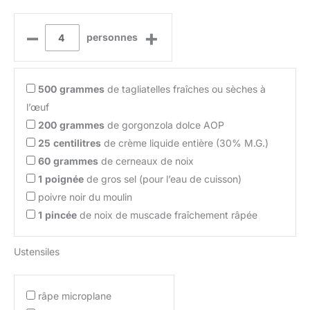
–
+
personnes
500
grammes
de tagliatelles fraîches ou sèches à
l’œuf
200
grammes
de gorgonzola dolce AOP
25
centilitres
de crème liquide entière (30% M.G.)
60
grammes
de cerneaux de noix
1
poignée
de gros sel (pour l’eau de cuisson)
poivre noir du moulin
1
pincée
de noix de muscade fraîchement râpée
Ustensiles
râpe microplane