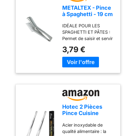
METALTEX - Pince
à Spaghetti - 19 cm
- Pince de Service
IDÉALE POUR LES
Dentée - Acier
SPAGHETTI ET PÂTES :
Inoxydable
Permet de saisir et servir
facilement spaghetti,
3,79 €
pâtes et nouilles avec
précision. 7 DENTS
POUR UNE MEILLEURE
PRISE : Les dents
assurent un maintien
efficace des aliments
pendant le service.
ACIER INOXYDABLE :
Conçue en inox résistant
Hotec 2 Pièces
avec finition brillante
Pince Cuisine
pour une utilisation
30cm, Pince
durable et hygiénique.
Acier inoxydable de
Cuisine Inox
FORMAT PRATIQUE 19
qualité alimentaire : la
Professionnel,
CM : Taille compacte