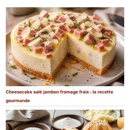
poisson, de légumes, de
fondue ou de viande
grillée. Tous les aliments,
qu'il s'agisse de viande,
de légumes, de salades
ou de pâtisseries,
tiennent fermement sans
glisser.
Cheesecake salé jambon fromage frais : la recette
gourmande