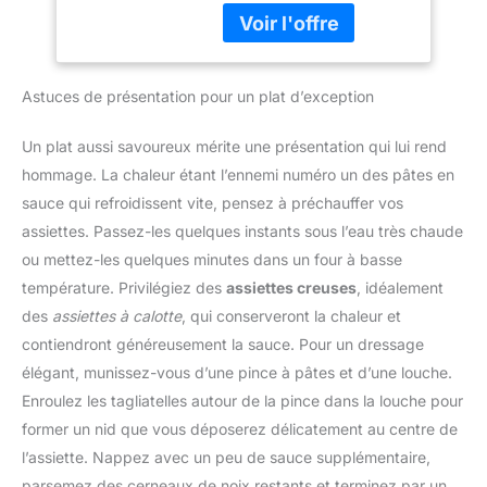
photochimie. Étui de
protection inclus.
Manche soft touch
ergonomique et
Astuces de présentation pour un plat d’exception
confortable. Facile à
nettoyer - résiste au
Lave-vaisselle. Les
Un plat aussi savoureux mérite une présentation qui lui rend
aliments sont découpés
hommage. La chaleur étant l’ennemi numéro un des pâtes en
avec précision, sans être
sauce qui refroidissent vite, pensez à préchauffer vos
déchirés ni déchiquetés.
assiettes. Passez-les quelques instants sous l’eau très chaude
Râpez sans effort pour
un meilleur résultat.
ou mettez-les quelques minutes dans un four à basse
L'arôme naturel est libéré
température. Privilégiez des
assiettes creuses
, idéalement
et rehausse le goût.
des
assiettes à calotte
, qui conserveront la chaleur et
contiendront généreusement la sauce. Pour un dressage
élégant, munissez-vous d’une pince à pâtes et d’une louche.
Enroulez les tagliatelles autour de la pince dans la louche pour
former un nid que vous déposerez délicatement au centre de
l’assiette. Nappez avec un peu de sauce supplémentaire,
parsemez des cerneaux de noix restants et terminez par un