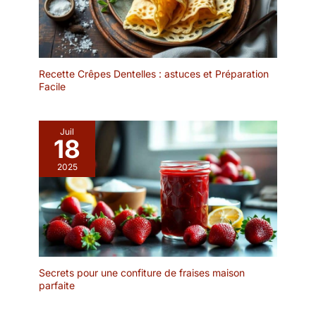
décorative de cuisinier.
Les pinces à bout rond
sont conçues pour
retourner des objets plus
grands tels que des
Recette Crêpes Dentelles : astuces et Préparation
Facile
steaks, des
hamburgers/poissons,
les grillades, de la salade
et plus encore.
Juil
18
COMPATIBLE LAVE-
VAISSELLE: Pince à
2025
cuisine robuste,
résistante à la chaleur,
inoxydable, résistante à
la corrosion, légère, facile
à manipuler, comme
neuve pour toujours.
Grâce à sa finition de
Secrets pour une confiture de fraises maison
qualité et à l'acier
parfaite
inoxydable résistant à la
rouille, la pince à épiler