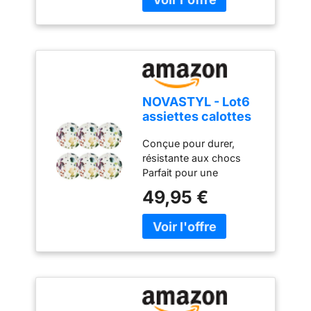
NOVASTYL - Lot6
assiettes calottes
aquarelle 21cm en
Conçue pour durer,
porcelaine -
résistante aux chocs
2614742
Parfait pour une
utilisation quotidienne
49,95 €
Compatible avec le
micro-ondes, ce qui
facilite son utilisation et
son entretien