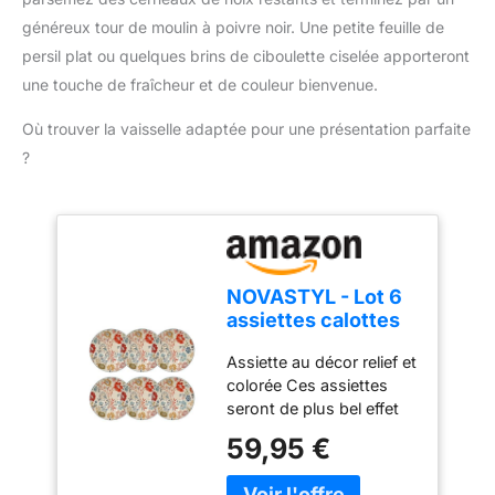
généreux tour de moulin à poivre noir. Une petite feuille de
persil plat ou quelques brins de ciboulette ciselée apporteront
une touche de fraîcheur et de couleur bienvenue.
Où trouver la vaisselle adaptée pour une présentation parfaite
?
NOVASTYL - Lot 6
assiettes calottes
jaipur 19cm en grès
Assiette au décor relief et
- 2614622
colorée Ces assiettes
seront de plus bel effet
sur votre table
59,95 €