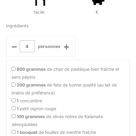
facile
€
Ingrédients
–
+
personnes
800
grammes
de chair de pastèque bien fraîche et
sans pépins
200
grammes
de feta de bonne qualité (au lait de
brebis de préférence)
1
concombre
1
petit oignon rouge
100
grammes
de olives noires de Kalamata
dénoyautées
1
bouquet
de feuilles de menthe fraîche