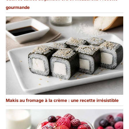
Ce coffret est idéal pour
gourmande
les desserts maison, les
fêtes d'enfants, le
goûter, les tables de
desserts de mariage, les
présentations de café,
les pique-niques et le
camping. Qu'il s'agisse
de servir du tiramisu, de
la mousse au chocolat
ou des coupes de fruits,
ces verrine plastique
peuvent facilement servir
de coupelles à sauce ou
de contenants pour
amuse-gueules.
Makis au fromage à la crème : une recette irrésistible