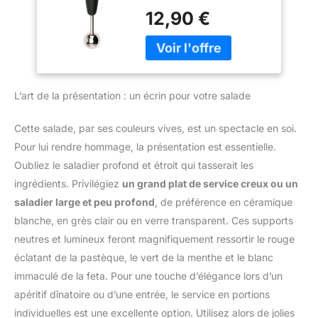
Grips possède deux
12,90 €
confortable pour être
embouts en acier
maniée facilement Cette
inoxydable robustes et
cuillère à melon fait partie
tranchants, parfaits pour
d’une grande gamme
la préparation de billes de
d’ustensiles de cuisine
melon, salades de fruits
de haute qualité, pour
L’art de la présentation : un écrin pour votre salade
et autres préparations,
cuisiner comme un chef
tout cela sans danger au
au quotidien Elle est
toucher UTILISATION : la
Cette salade, par ses couleurs vives, est un spectacle en soi.
lavable au lave-vaisselle
petite cuillère de cet
Pour lui rendre hommage, la présentation est essentielle.
et garantie 25 ans : vous
ustensile de cuisine
pourrez compter sur elle
Oubliez le saladier profond et étroit qui tasserait les
(25,4 mm) est idéale
pendant des années
ingrédients. Privilégiez
un grand plat de service creux ou un
pour les fraises, les
poires, les tomates et
saladier large et peu profond
, de préférence en céramique
pour enlever les graines
blanche, en grès clair ou en verre transparent. Ces supports
des légumes tandis que
neutres et lumineux feront magnifiquement ressortir le rouge
la grande (31,75 mm) est
éclatant de la pastèque, le vert de la menthe et le blanc
parfaite pour les salades
de fruits et boules de
immaculé de la feta. Pour une touche d’élégance lors d’un
glace ERGONOMIE : le
apéritif dînatoire ou d’une entrée, le service en portions
manche antidérapant de
individuelles est une excellente option. Utilisez alors de jolies