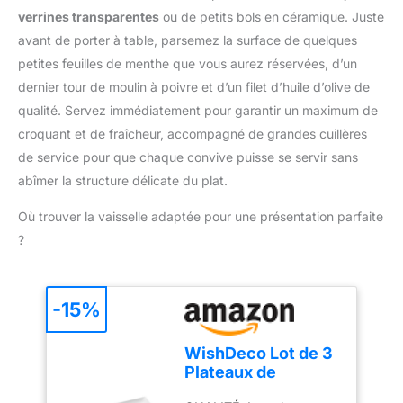
ce coupe-fruit est
verrines transparentes
ou de petits bols en céramique. Juste
confortable et permet
avant de porter à table, parsemez la surface de quelques
une bonne prise en main.
Séparez facilement le
petites feuilles de menthe que vous aurez réservées, d’un
fruit sans percer la peau
dernier tour de moulin à poivre et d’un filet d’huile d’olive de
et enlevez proprement
qualité. Servez immédiatement pour garantir un maximum de
les graines de vos
croquant et de fraîcheur, accompagné de grandes cuillères
légumes avec ce gadget
de cuisine ENTRETIEN :
de service pour que chaque convive puisse se servir sans
vous pouvez passer
abîmer la structure délicate du plat.
votre cuillère à melon
OXO au lave-vaisselle
Où trouver la vaisselle adaptée pour une présentation parfaite
pour un nettoyage en
?
profondeur GARANTIE
OXO BETTER : si vous
rencontrez un problème
-15%
avec votre accessoire de
cuisine OXO, contactez-
nous pour le réparer ou
WishDeco Lot de 3
le remplacer. Nous
Plateaux de
sommes ravis de tirer les
Service, Assiettes
leçons de votre