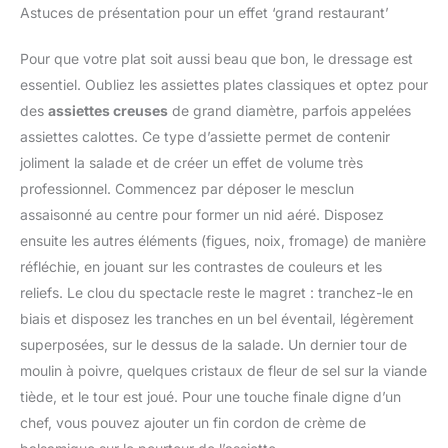
s’adapter à différents
Astuces de présentation pour un effet ‘grand restaurant’
fraîcheur (adapté aux
ingrédients et types de
micro-ondes, fermoir de
préparation, pour une
verrouillage inclus), 1
Pour que votre plat soit aussi beau que bon, le dressage est
préparation plus efficace
porte-couteau, 1 poignée
essentiel. Oubliez les assiettes plates classiques et optez pour
et flexible Préparation
de sécurité, 1 panier
rapide et efficace –
des
assiettes creuses
de grand diamètre, parfois appelées
d'égouttage (avec fente
Tranchez directement
assiettes calottes. Ce type d’assiette permet de contenir
pour les lames), 1
sur une planche à
couvercle presseur, 7
joliment la salade et de créer un effet de volume très
découper ou une
lames tranchantes en
professionnel. Commencez par déposer le mesclun
assiette, ou placez la
acier inoxydable, 1
mandoline au-dessus
assaisonné au centre pour former un nid aéré. Disposez
brosse de nettoyage
d'un bol.. Fruits et
ensuite les autres éléments (figues, noix, fromage) de manière
Matériau de Qualité
légumes sont coupés en
Alimentaire - Le coupe
réfléchie, en jouant sur les contrastes de couleurs et les
quelques secondes :
oignon manuel est
reliefs. Le clou du spectacle reste le magret : tranchez-le en
pour carottes, oignons,
fabriqué en PP de qualité
courgettes, tomates et
biais et disposez les tranches en un bel éventail, légèrement
alimentaire et 420J2,
bien plus encore.
superposées, sur le dessus de la salade. Un dernier tour de
sans BPA, ce qui permet
Réduisez le temps de
moulin à poivre, quelques cristaux de fleur de sel sur la viande
de conserver des
préparation et facilitez la
ingrédients sains,
tiède, et le tour est joué. Pour une touche finale digne d’un
cuisine au quotidien
nutritifs et sûrs. Avec ce
chef, vous pouvez ajouter un fin cordon de crème de
Utilisation sûre et
coupe-légumes à
nettoyage facile – Son