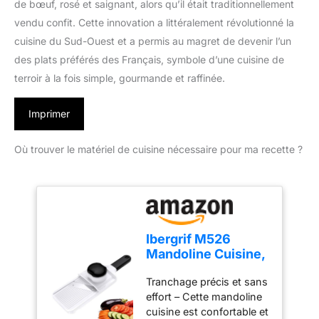
de bœuf, rosé et saignant, alors qu’il était traditionnellement
vendu confit. Cette innovation a littéralement révolutionné la
cuisine du Sud-Ouest et a permis au magret de devenir l’un
des plats préférés des Français, symbole d’une cuisine de
terroir à la fois simple, gourmande et raffinée.
Imprimer
Où trouver le matériel de cuisine nécessaire pour ma recette ?
Ibergrif M526
Mandoline Cuisine,
Coupe Légumes
Tranchage précis et sans
Réglable 1–4 mm
effort – Cette mandoline
cuisine est confortable et