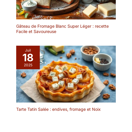
n'importe quel décor de
pratique dans la cuisine.
table ou saison, ils
Elles passent au micro-
seront des classiques
ondes, au four et au
intemporels pour vos
lave-vaisselle, ce qui est
fêtes et rassemblements.
Gâteau de Fromage Blanc Super Léger : recette
pratique tant pour les
C'est également le bon
Facile et Savoureuse
réchauffer que pour les
choix de cadeau pour
nettoyer. Vous pouvez
Thanksgiving, Noël, la
donc réchauffer vos
pendaison de crémaillère
Juil
plats directement dans
18
et les mariages.
les assiettes sans aucun
SIMPLICITÉ DU DESIGN
2025
souci. 𝐂𝐎𝐌𝐏𝐋É𝐌𝐄𝐍𝐓
-- La couleur décente et
𝐏𝐀𝐑𝐅𝐀𝐈𝐓 - La vaisselle
le design simple des bols
fait partie de la collection
les rendent suffisamment
Oasis de MIAMIO. Dans
polyvalents pour
notre boutique Amazon,
s'adapter à n'importe
vous trouverez
quel décor de cuisine ou
également des bols et
à n'importe quel thème
des tasses assortis. Le
Tarte Tatin Salée : endives, fromage et Noix
de table à manger. Leurs
set d'assiettes est
bords plats permettent
disponible en assiette à
un empilage facile et une
petit-déjeuner de 23 cm
utilisation efficace de