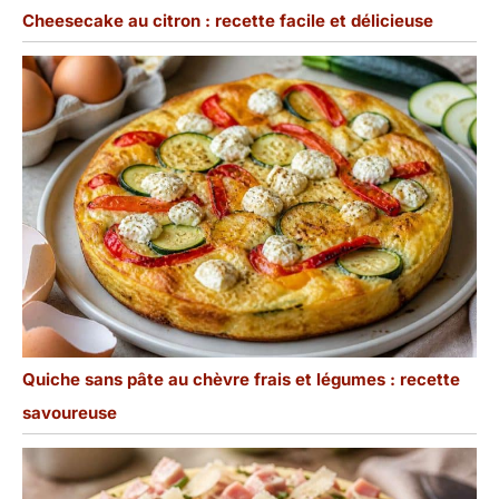
les laver à la main ou de
Cheesecake au citron : recette facile et délicieuse
cadeau pour les femmes
les mettre au lave-
et les hommes.
vaisselle. Il peut être
utilisé au micro-ondes,
au four, au lave-vaisselle
et au congélateur.
OPTION CADEAU
PARFAITE -- Le design
minimaliste et la couleur
blanche classique
rendent les bols à soupe
plus pratiques et ont un
aspect élégant et
fantastique sur la table.
C'est une bonne idée
pour votre famille et vos
Quiche sans pâte au chèvre frais et légumes : recette
amis comme cadeau de
Noël, cadeau de
savoureuse
pendaison de crémaillère,
cadeau de mariage,
cadeau d'affaires.