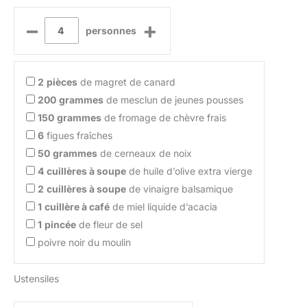
–
+
personnes
2
pièces
de magret de canard
200
grammes
de mesclun de jeunes pousses
150
grammes
de fromage de chèvre frais
6
figues fraîches
50
grammes
de cerneaux de noix
4
cuillères à soupe
de huile d’olive extra vierge
2
cuillères à soupe
de vinaigre balsamique
1
cuillère à café
de miel liquide d’acacia
1
pincée
de fleur de sel
poivre noir du moulin
Ustensiles