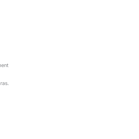
a
ment
ras.