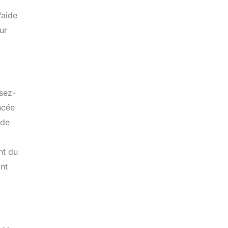
’aide
ur
rsez-
ncée
 de
nt du
ant