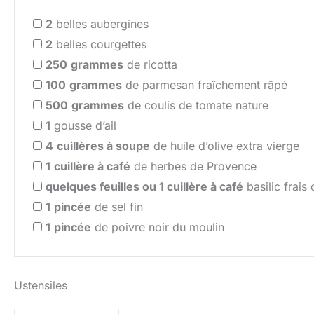
2
belles aubergines
2
belles courgettes
250
grammes
de ricotta
100
grammes
de parmesan fraîchement râpé
500
grammes
de coulis de tomate nature
1
gousse d’ail
4
cuillères à soupe
de huile d’olive extra vierge
1
cuillère à café
de herbes de Provence
quelques feuilles ou 1 cuillère à café
basilic frais
1
pincée
de sel fin
1
pincée
de poivre noir du moulin
Ustensiles