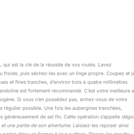
ui est la clé de la réussite de vos roulés. Lavez
u froide, puis séchez-les avec un linge propre. Coupez et j
ues et fines tranches, d’environ trois à quatre millimètres
mandoline est fortement recommandé. C’est votre meilleure a
mogène. Si vous n’en possédez pas, armez-vous de votre
us régulier possible. Une fois les aubergines tranchées,
s généreusement de sel fin. Cette opération s’appelle
dégo
 et une partie de son amertume
. Laissez-les reposer ainsi
 perles d’eau se former à leur surface. Rincez-les ensuite