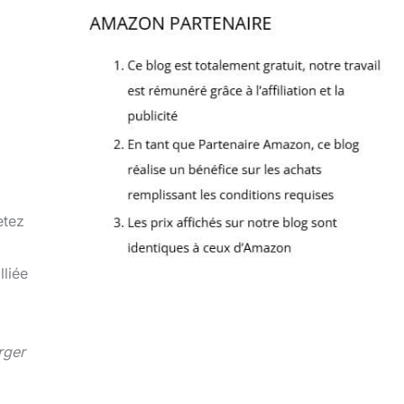
etez
lliée
rger