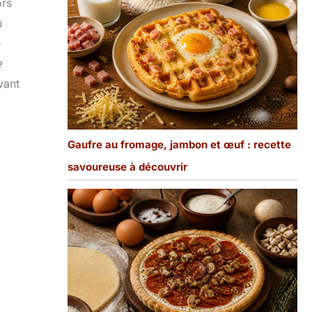
ors
u
e
e
vant
Gaufre au fromage, jambon et œuf : recette
savoureuse à découvrir