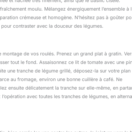
e et hachée très finement, ainsi que le basilic ciselé.
 fraîchement moulu. Mélangez énergiquement l’ensemble à l
réparation crémeuse et homogène. N’hésitez pas à goûter po
ée pour contraster avec la douceur des légumes.
le montage de vos roulés. Prenez un grand plat à gratin. Ve
isser tout le fond. Assaisonnez ce lit de tomate avec une pi
ite une tranche de légume grillé, déposez-la sur votre plan
 farce au fromage, environ une bonne cuillère à café. Ne
lez ensuite délicatement la tranche sur elle-même, en parta
z l’opération avec toutes les tranches de légumes, en altern