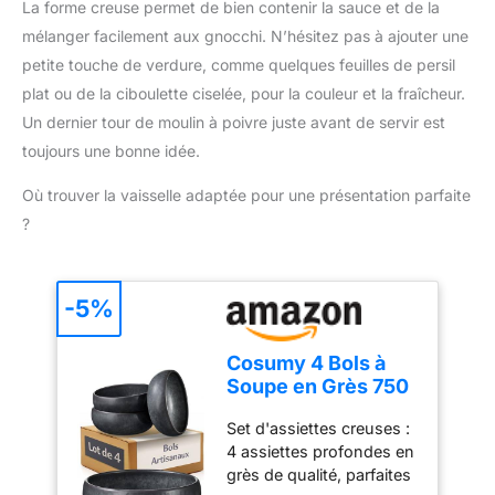
réparabilité 15 ans au
La forme creuse permet de bien contenir la sauce et de la
seule main Mixage
juste prix grâce à notre
pratique et efficace : Le
mélanger facilement aux gnocchi. N’hésitez pas à ajouter une
réseau de 6200
couteau QuattroBlade en
petite touche de verdure, comme quelques feuilles de persil
réparateurs dans le
inox à 4 lames assure un
plat ou de la ciboulette ciselée, pour la couleur et la fraîcheur.
monde, pour contribuer
mélange lisse et
à la protection de
Un dernier tour de moulin à poivre juste avant de servir est
homogène, avec moins
l’environnement et à la
toujours une bonne idée.
d’éclaboussures et un
réduction des déchets
mixage plus rapide
ACCESSOIRE INCLUS :
Où trouver la vaisselle adaptée pour une présentation parfaite
Accessoire polyvalent
verre doseur de 800 ml
inclus : Le mixeur est
?
livré avec un gobelet
pratique pour mesurer et
mixer directement les
-5%
ingrédients, simplifiant la
préparation des repas
Contenu de la livraison :
Cosumy 4 Bols à
Mixeur plongeant
Soupe en Grès 750
ErgoMixx 600 W avec 2
ml – Assiette
Set d'assiettes creuses :
vitesses et gobelet
Creuse – Petit
4 assiettes profondes en
doseur
Déjeuner
grès de qualité, parfaites