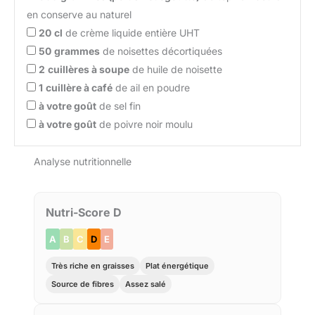
en conserve au naturel
20
cl
de crème liquide entière UHT
50
grammes
de noisettes décortiquées
2
cuillères à soupe
de huile de noisette
1
cuillère à café
de ail en poudre
à votre goût
de sel fin
à votre goût
de poivre noir moulu
Analyse nutritionnelle
Nutri-Score D
A
B
C
D
E
Très riche en graisses
Plat énergétique
Source de fibres
Assez salé