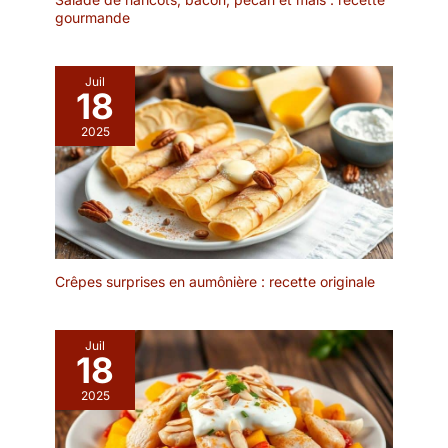
gourmande
offrant à la fois
fonctionnalité et style
Durable et sûr : nos bols
Juil
en grès de qualité
18
supérieure sont
fabriqués à partir d'argile
2025
biodégradable, cuite à 1
287,8 °C, et sont sans
plomb et sans cadmium.
Parfaites pour un usage
quotidien, elles passent
au micro-ondes, au four
et au lave-vaisselle,
Crêpes surprises en aumônière : recette originale
assurant commodité et
tranquillité d'esprit tout
en profitant de vos repas
Juil
Cadeau idéal pour les
18
amateurs de nourriture :
2025
un excellent choix de
cadeau, cet ensemble
est un cadeau