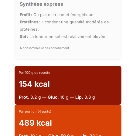
Synthèse express
Profil :
Ce plat est riche et énergétique.
Protéines :
Il contient une quantité modérée de
protéines.
Sel :
La teneur en sel est relativement élevée.
À consommer occasionnellement.
Par 100 g de recette
154 kcal
Prot.
3.2 g —
Gluc.
16 g —
Lip.
8.8 g
Par portion (4 parts)
489 kcal
Prot.
10.1 g —
Gluc.
50.9 g —
Lip.
28.1 g