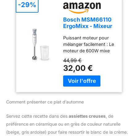
des résultats rapides et
-29%
des performances de
mixage optimales
Bosch MSM66110
MIXEUR FACILE À
ErgoMixx - Mixeur
CONTRÔLER : poignée
plongeant, 2
ergonomique avec
Puissant moteur pour
vitesses
déclenchement
mélanger facilement : Le
progressif de deux
moteur de 600W mixe
vitesses, afin de maîtriser
sans effort les
44,99 €
la texture de vos
ingrédients les plus durs
32,00 €
préparations AUCUNE
; préparez de
SALISSURE NI
nombreuses recettes
ÉCLABOUSSURE : un
grâce à une large gamme
pied anti-éclaboussure
d’accessoires Contrôle
permet de garder votre
aisé d’une seule main : 2
plan de travail de la
Comment présenter ce plat d’automne
vitesses et bouton turbo
cuisine propre. Il est
pour un mixage optimal ;
compatible au lave-
ajustez facilement la
Servez cette recette dans des
assiettes creuses
, de
vaisselle REPARABILITE
puissance pour un
préférence en céramique ou en grès de couleur naturelle
15 ANS AU JUSTE PRIX :
résultat exceptionnel,
Engagement de
(beige, gris ardoise) pour faire ressortir le blanc de la crème.
tout en utilisant une