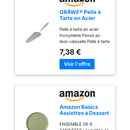
GRÄWE® Pelle à
Tarte en Acier
Inoxydable série
Pelle à tarte en acier
Königstein
inoxydable Passe au
lave-vaisselle Pelle à tarte
simple sans décor - Polie
7,38 €
à la main Matériau : acier
inoxydable chromé 18 %
Amazon Basics
Assiettes à Dessert
en Grès Émaillé, Lot
ENSEMBLE DE 6
de 6 Pièces, 17cm,