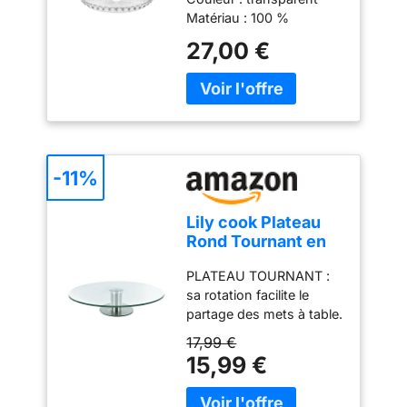
h16 cm - 19950100
Matériau : 100 %
plastique Produit officiel
27,00 €
Guzzini, fabriqué en Italie
depuis 1912 Poids du
colis: 1.02 kilograms
-11%
Lily cook Plateau
Rond Tournant en
Verre et Inox 30 cm
PLATEAU TOURNANT :
Transparent
sa rotation facilite le
partage des mets à table.
Un service convivial et
17,99 €
malin VERRE ET INOX :
15,99 €
leur alliance allie
transparence et