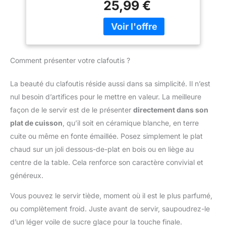
Accessoires, Clip
25,99 €
des performances fiables
<li class="p-
Attache-Cordon
et durables. Design
s01__bullet">5 vitesses
(HR3741/00)
ergonomique et facile
+ fonction Turbo</li> <li
d'utilisation : Poignée
class="p-
ergonomique et bouton
s01__bullet">Gris
d'éjection pratique pour
Comment présenter votre clafoutis ?
cachemire</li> </ul>
une utilisation
confortable et un
La beauté du clafoutis réside aussi dans sa simplicité. Il n’est
changement rapide des
nul besoin d’artifices pour le mettre en valeur. La meilleure
accessoires. Compact et
pratique pour un usage
façon de le servir est de le présenter
directement dans son
quotidien : Léger, doté
plat de cuisson
, qu’il soit en céramique blanche, en terre
d'un câble de 1 mètre et
cuite ou même en fonte émaillée. Posez simplement le plat
d'un design compact, ce
chaud sur un joli dessous-de-plat en bois ou en liège au
mixeur est facile à ranger
centre de la table. Cela renforce son caractère convivial et
et parfait pour toutes vos
tâches de cuisine.
généreux.
Vous pouvez le servir tiède, moment où il est le plus parfumé,
ou complètement froid. Juste avant de servir, saupoudrez-le
d’un léger voile de sucre glace pour la touche finale.