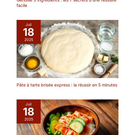
facile
Juil
18
2025
Pâte à tarte brisée express : la réussir en 5 minutes
Juil
18
2025