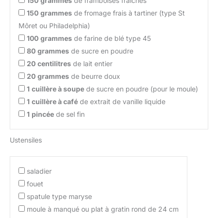
150
grammes
de framboises fraîches
150
grammes
de fromage frais à tartiner (type St
Môret ou Philadelphia)
100
grammes
de farine de blé type 45
80
grammes
de sucre en poudre
20
centilitres
de lait entier
20
grammes
de beurre doux
1
cuillère à soupe
de sucre en poudre (pour le moule)
1
cuillère à café
de extrait de vanille liquide
1
pincée
de sel fin
Ustensiles
saladier
fouet
spatule type maryse
moule à manqué ou plat à gratin rond de 24 cm