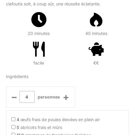
clafoutis soit, à coup sûr, une réussite éclatante.
20 minutes
40 minutes
facile
€€
Ingrédients
–
+
personnes
4
œufs frais de poules élevées en plein air
5
abricots frais et mûrs