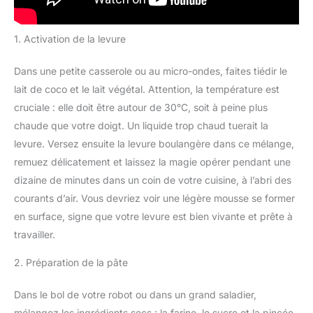
1. Activation de la levure
Dans une petite casserole ou au micro-ondes, faites tiédir le
lait de coco et le lait végétal. Attention, la température est
cruciale : elle doit être autour de 30°C, soit à peine plus
chaude que votre doigt. Un liquide trop chaud tuerait la
levure. Versez ensuite la levure boulangère dans ce mélange,
remuez délicatement et laissez la magie opérer pendant une
dizaine de minutes dans un coin de votre cuisine, à l’abri des
courants d’air. Vous devriez voir une légère mousse se former
en surface, signe que votre levure est bien vivante et prête à
travailler.
2. Préparation de la pâte
Dans le bol de votre robot ou dans un grand saladier,
mélangez les ingrédients secs : la farine, le sucre et la pincée