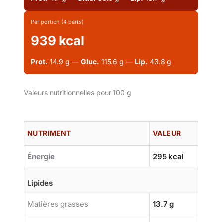
Par portion (4 parts)
939 kcal
Prot.
14.9 g —
Gluc.
115.6 g —
Lip.
43.8 g
Valeurs nutritionnelles pour 100 g
NUTRIMENT
VALEUR
Énergie
295 kcal
Lipides
Matières grasses
13.7 g