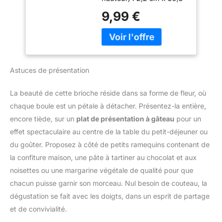
g.
cm x 42,8 cm Poids du
9,99 €
colis : 420 g Pays
d'origine : Espagne
Matériau : acier chromé
Astuces de présentation
La beauté de cette brioche réside dans sa forme de fleur, où
chaque boule est un pétale à détacher. Présentez-la entière,
encore tiède, sur un
plat de présentation à gâteau
pour un
effet spectaculaire au centre de la table du petit-déjeuner ou
du goûter. Proposez à côté de petits ramequins contenant de
la confiture maison, une pâte à tartiner au chocolat et aux
noisettes ou une margarine végétale de qualité pour que
chacun puisse garnir son morceau. Nul besoin de couteau, la
dégustation se fait avec les doigts, dans un esprit de partage
et de convivialité.