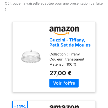
Où trouver la vaisselle adaptée pour une présentation parfaite
?
Guzzini - Tiffany,
Petit Set de Moules
à Gâteau -
Collection : Tiffany
Transparent, Ø 30 x
Couleur : transparent
h16 cm - 19950100
Matériau : 100 %
plastique Produit officiel
27,00 €
Guzzini, fabriqué en Italie
depuis 1912 Poids du
colis: 1.02 kilograms
-11%