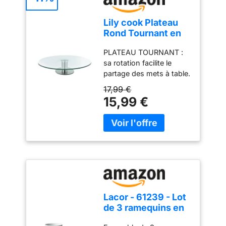
Lily cook Plateau
Rond Tournant en
Verre et Inox 30 cm
PLATEAU TOURNANT :
Transparent
sa rotation facilite le
partage des mets à table.
Un service convivial et
17,99 €
malin VERRE ET INOX :
15,99 €
leur alliance allie
transparence et
robustesse. Un plateau
aussi beau que durable
FORMAT 30 CM : sa belle
surface accueille apéritifs
et condiments. Un
service généreux SUR
PIED : sa hauteur met
Lacor - 61239 - Lot
joliment en valeur les
de 3 ramequins en
mets. Un accent déco
porcelaine blanche,
élégant POUR RECEVOIR