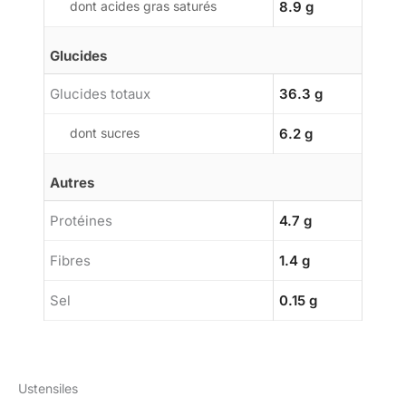
dont acides gras saturés
8.9 g
Glucides
Glucides totaux
36.3 g
dont sucres
6.2 g
Autres
Protéines
4.7 g
Fibres
1.4 g
Sel
0.15 g
Ustensiles