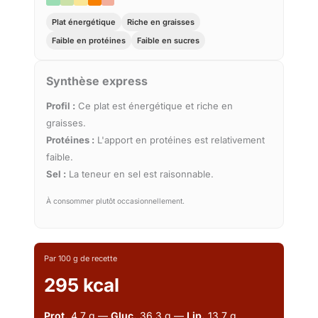
Plat énergétique
Riche en graisses
Faible en protéines
Faible en sucres
Synthèse express
Profil :
Ce plat est énergétique et riche en
graisses.
Protéines :
L'apport en protéines est relativement
faible.
Sel :
La teneur en sel est raisonnable.
À consommer plutôt occasionnellement.
Par 100 g de recette
295 kcal
Prot.
4.7 g —
Gluc.
36.3 g —
Lip.
13.7 g