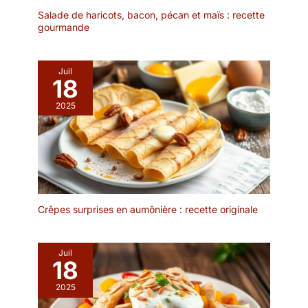
convient parfaitement
Salade de haricots, bacon, pécan et maïs : recette
gourmande
pour servir des sauces,
des trempettes et des
épices ; que vous les
utilisiez comme bols à
Juil
18
trempette pour les
entrées ou comme bols à
2025
sauce lors d’un repas en
famille, ces bols à sauce
ont la bonne taille pour
un usage quotidien
pratique ou pour des
occasions spéciales
Design élégant et
Crêpes surprises en aumônière : recette originale
fonctionnel : Avec leur
design élégant et
fonctionnel, ces
Juil
récipients à trempette
18
offrent une prise en main
2025
sûre et antidérapante.
Les coupes à dessert