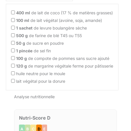
400
ml
de lait de coco (17 % de matières grasses)
100
ml
de lait végétal (avoine, soja, amande)
1
sachet
de levure boulangère sèche
500
g
de farine de blé T45 ou T55
50
g
de sucre en poudre
1
pincée
de sel fin
100
g
de compote de pommes sans sucre ajouté
120
g
de margarine végétale ferme pour pâtisserie
huile neutre pour le moule
lait végétal pour la dorure
Analyse nutritionnelle
Nutri-Score D
A
B
C
D
E