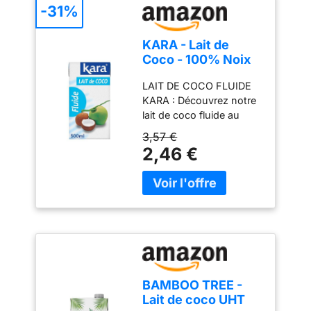
-31%
KARA - Lait de
Coco - 100% Noix
de Coco
LAIT DE COCO FLUIDE
d'Indonésie - 500
KARA : Découvrez notre
ml
lait de coco fluide au
goût intense et naturel,
3,57 €
un ingrédient
2,46 €
indispensable pour
enrichir vos plats
asiatiques avec une
saveur authentique et
veloutée POLYVALENT
EN CUISINE : Idéal pour
une large gamme de
recettes sucrées et
salées, ce lait de coco
BAMBOO TREE -
s'intègre parfaitement
Lait de coco UHT
dans des plats comme