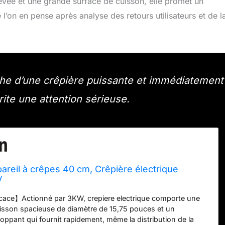
evée et une grande surface de cuisson, elle promet un
’on en pense après analyse des retours utilisateurs et de l
che d’une crêpière puissante et immédiatement
te une attention sérieuse.
reil à crêpes 40 cm, Crêpière électrique
V
ficace】Actionné par 3KW, crepiere electrique comporte une
isson spacieuse de diamètre de 15,75 pouces et un
oppant qui fournit rapidement, même la distribution de la