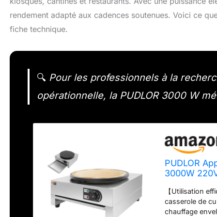
kiosques, cantines et restaurants. Avec une puissance él
rendement adapté aux cadences soutenues. Voici ce que l
fiche technique.
🔍
Pour les professionnels à la recher
opérationnelle, la PUDLOR 3000 W méri
PUDLOR Appa
3000W 220
【Utilisation ef
casserole de cu
chauffage envel