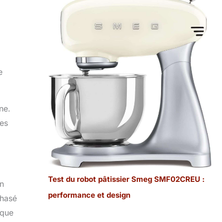
e
ne.
les
Test du robot pâtissier Smeg SMF02CREU :
en
performance et design
phasé
ique