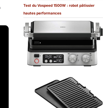
Test du Vospeed 1500W : robot pâtissier
a
hautes performances