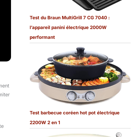
Test du Braun MultiGrill 7 CG 7040 :
l’appareil panini électrique 2000W
performant
ment
miter
Test barbecue coréen hot pot électrique
2200W 2 en 1
te