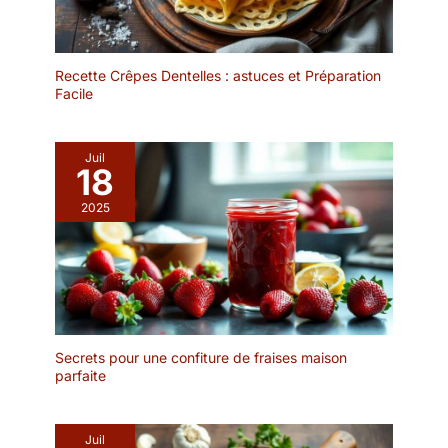
réduire la quantité de
déchets plastiques
générés lors de vos
événements
Recette Crêpes Dentelles : astuces et Préparation
Facile
Juil
18
2025
Secrets pour une confiture de fraises maison
parfaite
Juil