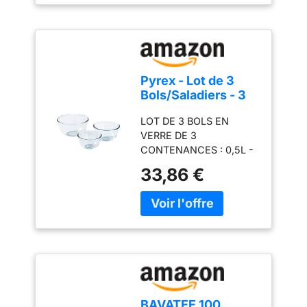
hygiénique non poreux
et non coupant
Pyrex - Lot de 3
Bols/Saladiers - 3
Tailles - Verre
LOT DE 3 BOLS EN
Borosilicate -
VERRE DE 3
Extrême
CONTENANCES : 0,5L -
Résistance - Made
1L - 2L DOUBLE
in France
33,86 €
UTILISATION: comme
ustensile de préparation
(mélanger des
ingrédients, mariner,
pétrir) et comme boîte de
stockage/transport (au
réfrigérateur, ou au
congélateur) CONVIENT
POUR DE MULTIPLES
BAVATEE 100