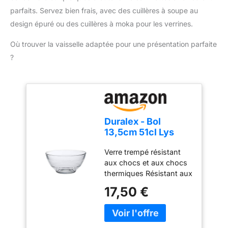
doseur
parfaits. Servez bien frais, avec des cuillères à soupe au
design épuré ou des cuillères à moka pour les verrines.
Où trouver la vaisselle adaptée pour une présentation parfaite
?
Duralex - Bol
13,5cm 51cl Lys
Parisien - Lot de 6
Verre trempé résistant
aux chocs et aux chocs
thermiques Résistant aux
lavages en lave-vaisselle
17,50 €
Adapté à l'utilisation au
micro-ondes et du
congélateur 100%
Fabriqué en France Verre