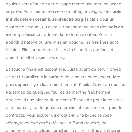
puissance pour un
couleur vert d’eau de cette soupe mérite une mise en scène
15 ANS AU JUSTE PRIX :
résultat exceptionnel,
Engagement de
soignée. Pour une entrée servie à table, privilégiez des
bols
tout en utilisant une
réparabilité 15 ans au
individuels en céramique blanche ou gris clair
pour un
seule main Mixage
juste prix grâce à notre
pratique et efficace : Le
contraste élégant, ou osez la transparence avec des
bols en
réseau de 6200
couteau QuattroBlade en
verre
qui laisseront admirer la texture veloutée. Pour un
réparateurs dans le
inox à 4 lames assure un
apéritif dînatoire ou une mise en bouche, les
verrines
sont
monde, pour contribuer
mélange lisse et
à la protection de
idéales. Elles permettent de servir de petites portions et
homogène, avec moins
l’environnement et à la
créent un effet visuel très chic.
d’éclaboussures et un
réduction des déchets
mixage plus rapide
ACCESSOIRE INCLUS :
La touche finale est essentielle. Juste avant de servir, créez
Accessoire polyvalent
verre doseur de 800 ml
inclus : Le mixeur est
un petit tourbillon à la surface de la soupe avec une cuillère,
livré avec un gobelet
puis déposez-y délicatement un filet d’huile d’olive de qualité.
pratique pour mesurer et
Parsemez de quelques feuilles de menthe fraîchement
mixer directement les
ciselées, d’une pincée de piment d’Espelette pour la couleur
ingrédients, simplifiant la
préparation des repas
et le piquant, ou de quelques graines de sésame noir pour le
Contenu de la livraison :
contraste. Pour ajouter du croquant, une brunoise
(une
Mixeur plongeant
découpe en tout petits dés de 1 à 2 mm de côté)
de
ErgoMixx 600 W avec 2
concombre ou quelques croûtons maison frottés à l’ail seront
vitesses et gobelet