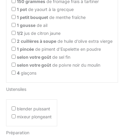
150
grammes
de fromage frais à tartiner
1
pot
de yaourt à la grecque
1
petit bouquet
de menthe fraîche
1
gousse
de ail
1/2
jus de citron jaune
2
cuillères à soupe
de huile d’olive extra vierge
1
pincée
de piment d’Espelette en poudre
selon votre goût
de sel fin
selon votre goût
de poivre noir du moulin
4
glaçons
Ustensiles
blender puissant
mixeur plongeant
Préparation